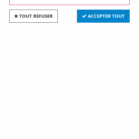
TOUT REFUSER
ACCEPTER TOUT
Filtre rouge pour par36 (006778)