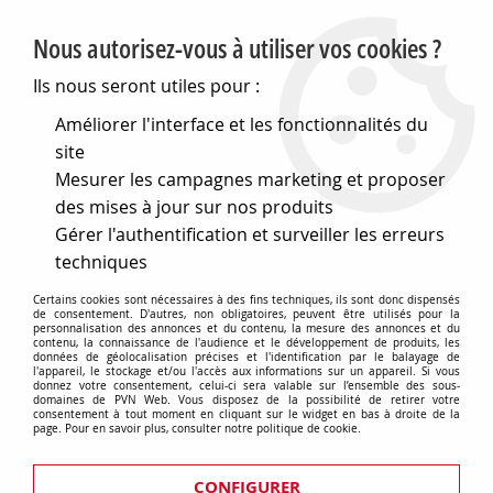
PVN, Vente et conseil en matériel électrique
Nous autorisez-vous à utiliser vos cookies ?
0
Ils nous seront utiles pour :
Améliorer l'interface et les fonctionnalités du
site
Accueil
>
Eclairage
>
Ampoules
>
Mesurer les campagnes marketing et proposer
Ampoules réflecteurs - AR 111 - PAR
>
Lampes PAR
>
Filtre
rouge pour par36 (006778)
des mises à jour sur nos produits
Gérer l'authentification et surveiller les erreurs
techniques
Certains cookies sont nécessaires à des fins techniques, ils sont donc dispensés
de consentement. D'autres, non obligatoires, peuvent être utilisés pour la
personnalisation des annonces et du contenu, la mesure des annonces et du
contenu, la connaissance de l'audience et le développement de produits, les
données de géolocalisation précises et l'identification par le balayage de
l'appareil, le stockage et/ou l'accès aux informations sur un appareil. Si vous
donnez votre consentement, celui-ci sera valable sur l’ensemble des sous-
domaines de PVN Web. Vous disposez de la possibilité de retirer votre
consentement à tout moment en cliquant sur le widget en bas à droite de la
page. Pour en savoir plus, consulter notre politique de cookie.
CONFIGURER