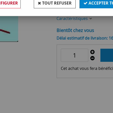
FIGURER
TOUT REFUSER
ACCEPTER T
Réf. :
OR131297
Caractéristiques
Bientôt chez vous
Délai estimatif de livraison: 1
Cet achat vous fera bénéfic