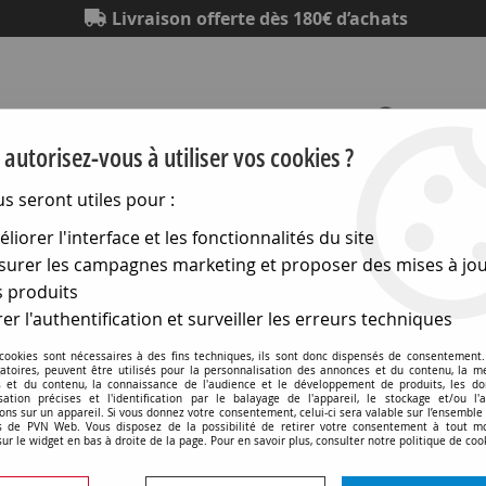
Livraison offerte dès 180€ d’achats
autorisez-vous à utiliser vos cookies ?
us seront utiles pour :
Eclairage
Electronique
Matériel électrique
Outillag
liorer l'interface et les fonctionnalités du site
urer les campagnes marketing et proposer des mises à jou
Tubes fluorescents
>
*g13 26x1500 58w rouge (131297)
 produits
er l'authentification et surveiller les erreurs techniques
 cookies sont nécessaires à des fins techniques, ils sont donc dispensés de consentement. 
*g13 26x1500 58w rouge 
gatoires, peuvent être utilisés pour la personnalisation des annonces et du contenu, la m
 et du contenu, la connaissance de l'audience et le développement de produits, les d
isation précises et l'identification par le balayage de l'appareil, le stockage et/ou l'
ons sur un appareil. Si vous donnez votre consentement, celui-ci sera valable sur l’ensemble
Soyez le premier à donner v
 de PVN Web. Vous disposez de la possibilité de retirer votre consentement à tout 
sur le widget en bas à droite de la page. Pour en savoir plus, consulter notre politique de coo
120
,
90
€
TTC