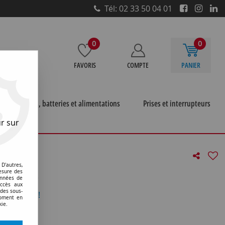
Tél: 02 33 50 04 01
0
0
FAVORIS
COMPTE
PANIER
e
Piles, batteries et alimentations
Prises et interrupteurs
r sur
D'autres,
(131297)
esure des
onnées de
accès aux
 des sous-
otre avis !
moment en
kie.