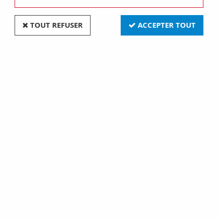
TOUT REFUSER
ACCEPTER TOUT
G13 26x895 30w bleu (008267)
Soyez le premier à donner votre avis !