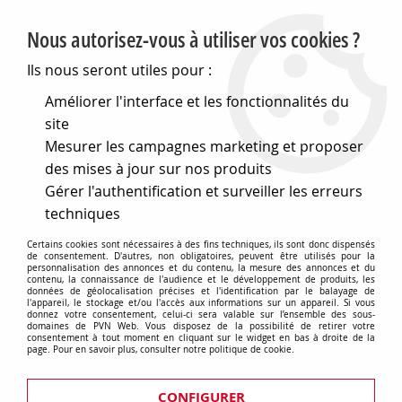
PVN, Vente et conseil en matériel électrique
Nous autorisez-vous à utiliser vos cookies ?
0
Ils nous seront utiles pour :
Améliorer l'interface et les fonctionnalités du
site
Accueil
>
Eclairage
>
Ampoules
>
Ampoules de couleur
>
Mesurer les campagnes marketing et proposer
Tubes fluorescents
>
G13 26x895 30w bleu (008267)
des mises à jour sur nos produits
Gérer l'authentification et surveiller les erreurs
techniques
Certains cookies sont nécessaires à des fins techniques, ils sont donc dispensés
de consentement. D'autres, non obligatoires, peuvent être utilisés pour la
personnalisation des annonces et du contenu, la mesure des annonces et du
contenu, la connaissance de l'audience et le développement de produits, les
données de géolocalisation précises et l'identification par le balayage de
l'appareil, le stockage et/ou l'accès aux informations sur un appareil. Si vous
donnez votre consentement, celui-ci sera valable sur l’ensemble des sous-
domaines de PVN Web. Vous disposez de la possibilité de retirer votre
consentement à tout moment en cliquant sur le widget en bas à droite de la
page. Pour en savoir plus, consulter notre politique de cookie.
CONFIGURER