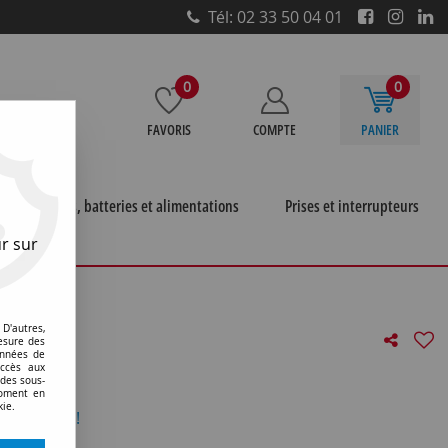
Tél: 02 33 50 04 01
0
0
FAVORIS
COMPTE
PANIER
e
Piles, batteries et alimentations
Prises et interrupteurs
r sur
 uva intensif avec reflecteur
>
*g13 38x1500 80w uva
D'autres,
esure des
onnées de
accès aux
131614)
 des sous-
moment en
kie.
otre avis !