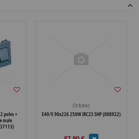
Orbitec
2 poles +
E40/E 90x226 250W IRC23 SHP (008922)
re male
337113)
87,90 €