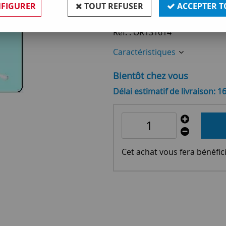
58
,
90
€
TTC
FIGURER
TOUT REFUSER
ACCEPTER T
Réf. :
OR131614
Caractéristiques
Bientôt chez vous
Délai estimatif de livraison: 1
Cet achat vous fera bénéfic