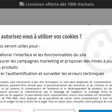
Livraison offerte dès 180€ d’achats
autorisez-vous à utiliser vos cookies ?
us seront utiles pour :
Eclairage
Electronique
Matériel électrique
Outillag
liorer l'interface et les fonctionnalités du site
urer les campagnes marketing et proposer des mises à jou
hniques
>
Lampes uv-ir
>
Lampes pour bronzage
>
Tube fluo
 produits
er l'authentification et surveiller les erreurs techniques
 cookies sont nécessaires à des fins techniques, ils sont donc dispensés de consentement. 
gatoires, peuvent être utilisés pour la personnalisation des annonces et du contenu, la m
 et du contenu, la connaissance de l'audience et le développement de produits, les d
isation précises et l'identification par le balayage de l'appareil, le stockage et/ou l'
*g13 38x1500 80w uva (
ons sur un appareil. Si vous donnez votre consentement, celui-ci sera valable sur l’ensemble
 de PVN Web. Vous disposez de la possibilité de retirer votre consentement à tout 
sur le widget en bas à droite de la page. Pour en savoir plus, consulter notre politique de coo
Soyez le premier à donner v