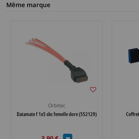
Même marque
Orbitec
Datamate f 1x5 sbc femelle dore (552129)
Coffre
3,90 €