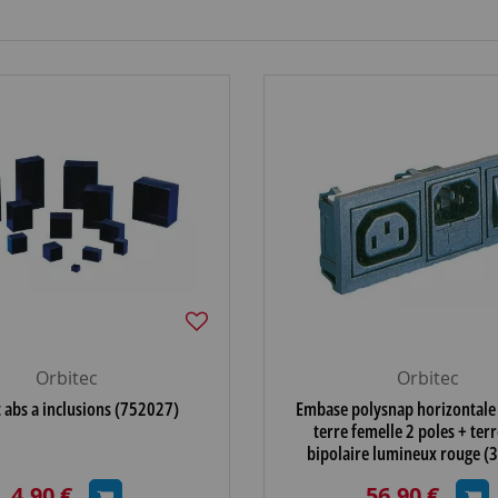
Orbitec
Orbitec
t abs a inclusions (752027)
Embase polysnap horizontale 
terre femelle 2 poles + ter
bipolaire lumineux rouge (
4,90 €
56,90 €