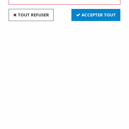
TOUT REFUSER
ACCEPTER TOUT
*g13 38x1760 100w cleo uva (131591)