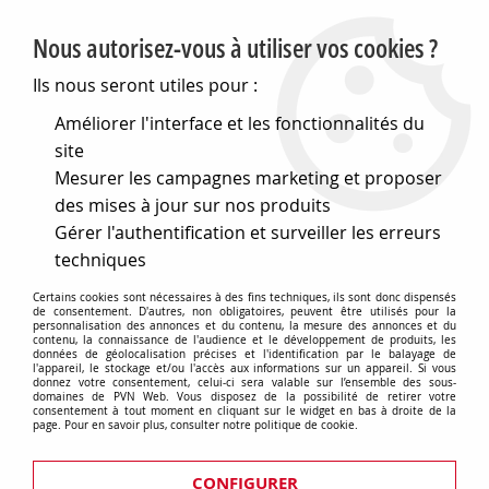
PVN, Vente et conseil en matériel électrique
Nous autorisez-vous à utiliser vos cookies ?
0
Ils nous seront utiles pour :
Améliorer l'interface et les fonctionnalités du
site
Accueil
>
Eclairage
>
Ampoules
>
Mesurer les campagnes marketing et proposer
Lampes speciales et techniques
>
Lampes uv-ir
>
Lampes pour bronzage
>
Tube fluo
>
*g13 38x1760 100w cleo
des mises à jour sur nos produits
uva (131591)
Gérer l'authentification et surveiller les erreurs
techniques
Certains cookies sont nécessaires à des fins techniques, ils sont donc dispensés
de consentement. D'autres, non obligatoires, peuvent être utilisés pour la
personnalisation des annonces et du contenu, la mesure des annonces et du
contenu, la connaissance de l'audience et le développement de produits, les
données de géolocalisation précises et l'identification par le balayage de
l'appareil, le stockage et/ou l'accès aux informations sur un appareil. Si vous
donnez votre consentement, celui-ci sera valable sur l’ensemble des sous-
domaines de PVN Web. Vous disposez de la possibilité de retirer votre
consentement à tout moment en cliquant sur le widget en bas à droite de la
page. Pour en savoir plus, consulter notre politique de cookie.
CONFIGURER