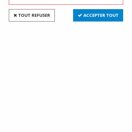
TOUT REFUSER
ACCEPTER TOUT
G22 30x145 575w 5600k hr (131678)