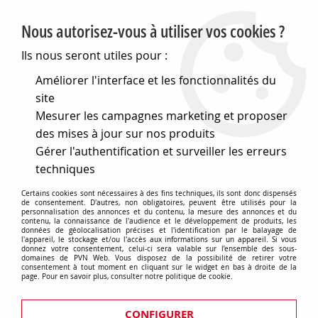
PVN, Vente et conseil en matériel électrique
Nous autorisez-vous à utiliser vos cookies ?
0
Ils nous seront utiles pour :
Améliorer l'interface et les fonctionnalités du
site
Accueil
>
Eclairage
>
Ampoules
>
Mesurer les campagnes marketing et proposer
Lampes speciales et techniques
>
Lampes pour l audiovisuel
>
Lampe type msd-msr-mhd pour prises de vue
>
G22 30x145
des mises à jour sur nos produits
575w 5600k hr (131678)
Gérer l'authentification et surveiller les erreurs
techniques
Certains cookies sont nécessaires à des fins techniques, ils sont donc dispensés
de consentement. D'autres, non obligatoires, peuvent être utilisés pour la
personnalisation des annonces et du contenu, la mesure des annonces et du
contenu, la connaissance de l'audience et le développement de produits, les
données de géolocalisation précises et l'identification par le balayage de
l'appareil, le stockage et/ou l'accès aux informations sur un appareil. Si vous
donnez votre consentement, celui-ci sera valable sur l’ensemble des sous-
domaines de PVN Web. Vous disposez de la possibilité de retirer votre
consentement à tout moment en cliquant sur le widget en bas à droite de la
page. Pour en savoir plus, consulter notre politique de cookie.
CONFIGURER