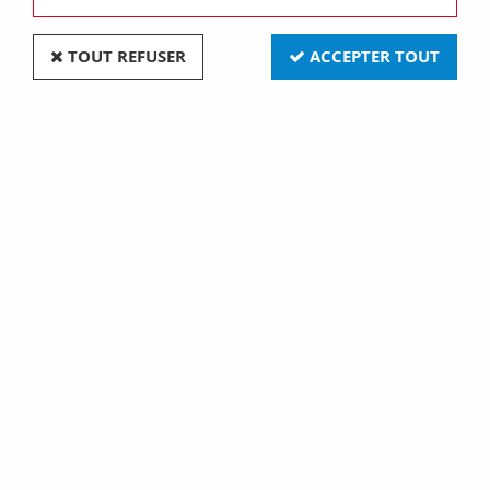
TOUT REFUSER
ACCEPTER TOUT
G38 40x200 1200w 5600k hr (131679)