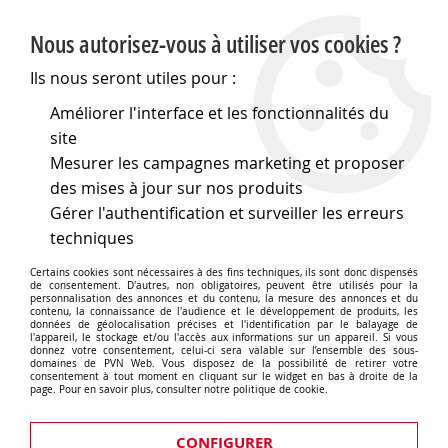
PVN, Vente et conseil en matériel électrique
Nous autorisez-vous à utiliser vos cookies ?
0
Ils nous seront utiles pour :
Améliorer l'interface et les fonctionnalités du
site
Accueil
>
Eclairage
>
Ampoules
>
Mesurer les campagnes marketing et proposer
Lampes speciales et techniques
>
Lampes pour l audiovisuel
>
Lampe type msd-msr-mhd pour prises de vue
>
G38 40x200
des mises à jour sur nos produits
1200w 5600k hr (131679)
Gérer l'authentification et surveiller les erreurs
techniques
Certains cookies sont nécessaires à des fins techniques, ils sont donc dispensés
de consentement. D'autres, non obligatoires, peuvent être utilisés pour la
personnalisation des annonces et du contenu, la mesure des annonces et du
contenu, la connaissance de l'audience et le développement de produits, les
données de géolocalisation précises et l'identification par le balayage de
l'appareil, le stockage et/ou l'accès aux informations sur un appareil. Si vous
donnez votre consentement, celui-ci sera valable sur l’ensemble des sous-
domaines de PVN Web. Vous disposez de la possibilité de retirer votre
consentement à tout moment en cliquant sur le widget en bas à droite de la
page. Pour en savoir plus, consulter notre politique de cookie.
CONFIGURER