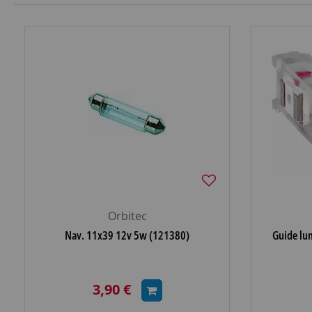
Orbitec
Nav. 11x39 12v 5w (121380)
Guide lum
3,90 €