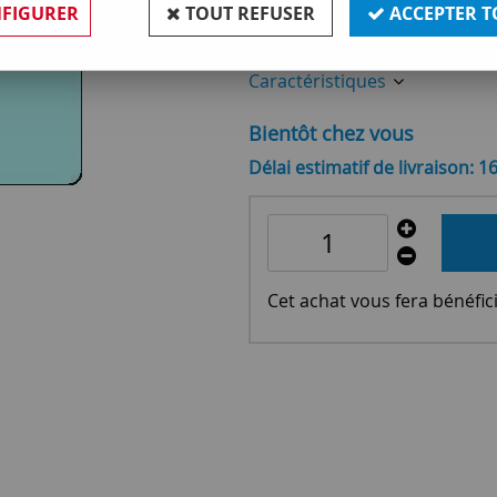
FIGURER
TOUT REFUSER
ACCEPTER T
Réf. :
OR131938
Caractéristiques
Bientôt chez vous
Délai estimatif de livraison: 1
Cet achat vous fera bénéfic