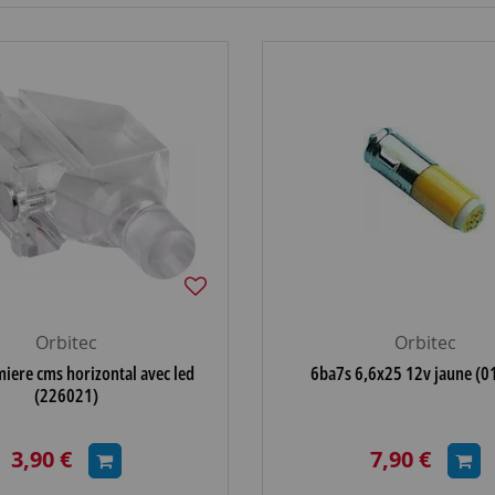
Orbitec
Orbitec
iere cms horizontal avec led
6ba7s 6,6x25 12v jaune (0
(226021)
3,90 €
7,90 €