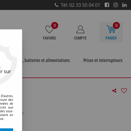
Tél: 02 33 50 04 01
0
0
FAVORIS
COMPTE
PANIER
e
Piles, batteries et alimentations
Prises et interrupteurs
r sur
(131938)
D'autres,
(131938)
esure des
onnées de
accès aux
 des sous-
otre avis !
moment en
kie.