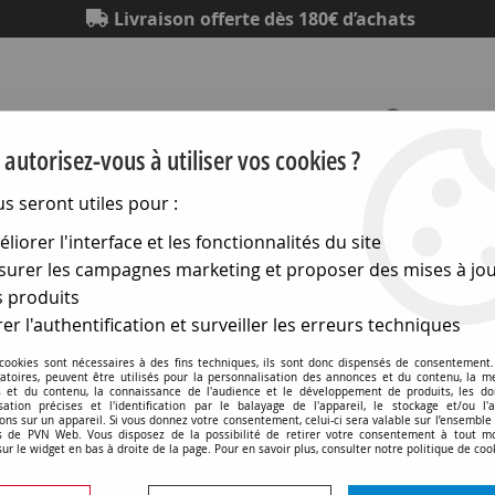
Livraison offerte dès 180€ d’achats
autorisez-vous à utiliser vos cookies ?
us seront utiles pour :
Eclairage
Electronique
Matériel électrique
Outillag
liorer l'interface et les fonctionnalités du site
urer les campagnes marketing et proposer des mises à jou
/Leds
>
Tubes fluorescents droits
>
G5 16x136 4w 4000k eco 
 produits
er l'authentification et surveiller les erreurs techniques
 cookies sont nécessaires à des fins techniques, ils sont donc dispensés de consentement. 
G5 16x136 4w 4000k eco 
gatoires, peuvent être utilisés pour la personnalisation des annonces et du contenu, la m
 et du contenu, la connaissance de l'audience et le développement de produits, les d
isation précises et l'identification par le balayage de l'appareil, le stockage et/ou l'
ons sur un appareil. Si vous donnez votre consentement, celui-ci sera valable sur l’ensemble
Soyez le premier à donner v
 de PVN Web. Vous disposez de la possibilité de retirer votre consentement à tout 
sur le widget en bas à droite de la page. Pour en savoir plus, consulter notre politique de coo
4
,
90
€
TTC