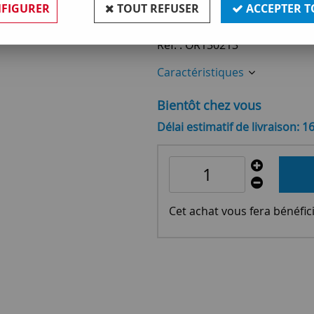
8
,
90
€
TTC
FIGURER
TOUT REFUSER
ACCEPTER T
Réf. :
OR130213
Caractéristiques
Bientôt chez vous
Délai estimatif de livraison: 1
Cet achat vous fera bénéfic