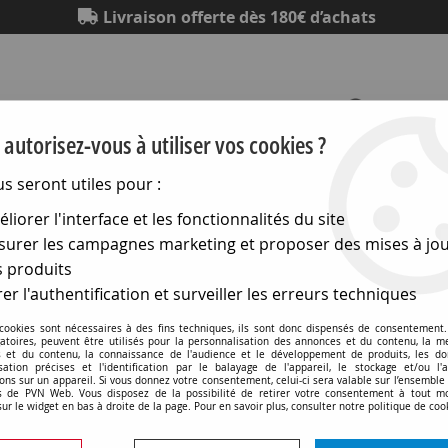
Livraison offerte dès 180€ d’achats
autorisez-vous à utiliser vos cookies ?
us seront utiles pour :
Eclairage
Electronique
Matériel électrique
Outillag
liorer l'interface et les fonctionnalités du site
urer les campagnes marketing et proposer des mises à jou
hniques
>
Lampes pour l audiovisuel
>
G6,35 pour diapo et 
 produits
er l'authentification et surveiller les erreurs techniques
 cookies sont nécessaires à des fins techniques, ils sont donc dispensés de consentement. 
gatoires, peuvent être utilisés pour la personnalisation des annonces et du contenu, la m
 et du contenu, la connaissance de l'audience et le développement de produits, les d
isation précises et l'identification par le balayage de l'appareil, le stockage et/ou l'
G6,35 11,5x44 12v 100w 
ons sur un appareil. Si vous donnez votre consentement, celui-ci sera valable sur l’ensemble
 de PVN Web. Vous disposez de la possibilité de retirer votre consentement à tout 
sur le widget en bas à droite de la page. Pour en savoir plus, consulter notre politique de coo
Soyez le premier à donner v