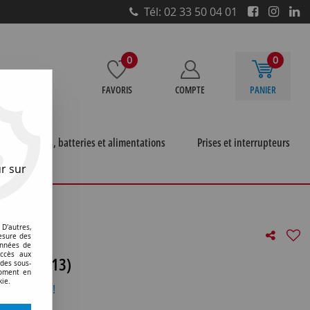
Tél: 02 33 50 04 01
0
0
FAVORIS
COMPTE
PANIER
e
Piles, batteries et alimentations
Prises et interrupteurs
r sur
super8 retroprojecteurs et microfiches
>
G6,35 11,5x44
D'autres,
esure des
onnées de
accès aux
fcr (130213)
 des sous-
moment en
kie.
otre avis !