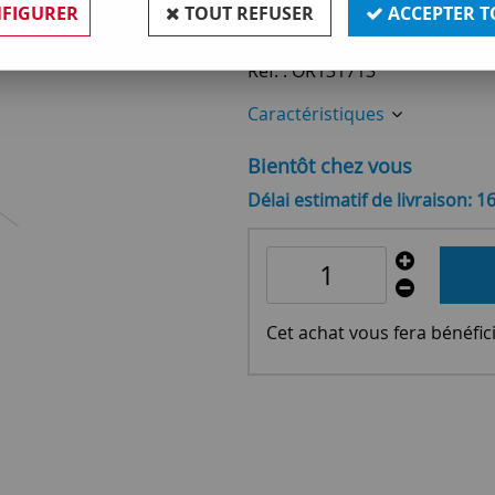
23
,
90
€
TTC
FIGURER
TOUT REFUSER
ACCEPTER T
Réf. :
OR131713
Caractéristiques
Bientôt chez vous
Délai estimatif de livraison: 1
Cet achat vous fera bénéfic