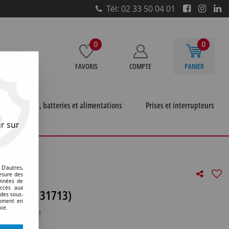
Tél: 02 33 50 04 01
0
0
FAVORIS
COMPTE
PANIER
e
Piles, batteries et alimentations
Prises et interrupteurs
r sur
super8 retroprojecteurs et microfiches
>
G6,35 13,5x50
D'autres,
esure des
onnées de
accès aux
 2000H (131713)
 des sous-
moment en
kie.
otre avis !