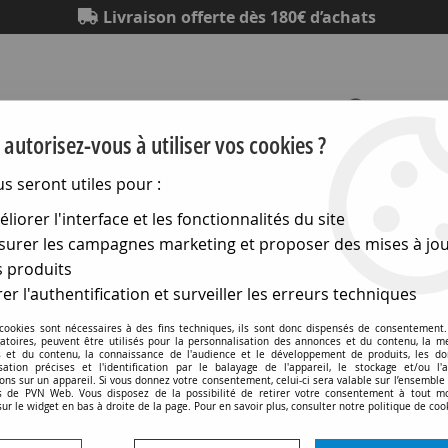
Livraison offerte dès 180€ d’achats
autorisez-vous à utiliser vos cookies ?
us seront utiles pour :
Eclairage
Electronique
Matériel électrique
Outillag
liorer l'interface et les fonctionnalités du site
urer les campagnes marketing et proposer des mises à jou
hniques
>
Lampes pour l audiovisuel
>
G6,35 pour diapo et 
 produits
er l'authentification et surveiller les erreurs techniques
 cookies sont nécessaires à des fins techniques, ils sont donc dispensés de consentement. 
gatoires, peuvent être utilisés pour la personnalisation des annonces et du contenu, la m
 et du contenu, la connaissance de l'audience et le développement de produits, les d
isation précises et l'identification par le balayage de l'appareil, le stockage et/ou l'
G6,35 13,5x50 24V 150W
ons sur un appareil. Si vous donnez votre consentement, celui-ci sera valable sur l’ensemble
 de PVN Web. Vous disposez de la possibilité de retirer votre consentement à tout 
sur le widget en bas à droite de la page. Pour en savoir plus, consulter notre politique de coo
Soyez le premier à donner v