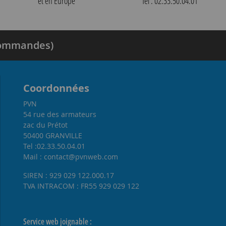
et en Europe
Tél : 02.33.50.04.01
 commandes)
Coordonnées
PVN
54 rue des armateurs
zac du Prétot
50400 GRANVILLE
Tel :02.33.50.04.01
Mail : contact@pvnweb.com
SIREN : 929 029 122.000.17
TVA INTRACOM : FR55 929 029 122
Service web joignable :