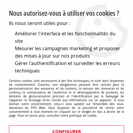
PVN, Vente et conseil en matériel électrique
Nous autorisez-vous à utiliser vos cookies ?
0
Ils nous seront utiles pour :
Améliorer l'interface et les fonctionnalités du
site
Accueil
>
Nos Marques
>
Gewiss
Mesurer les campagnes marketing et proposer
des mises à jour sur nos produits
Gewiss
Gérer l'authentification et surveiller les erreurs
techniques
Gewiss
Certains cookies sont nécessaires à des fins techniques, ils sont donc dispensés
de consentement. D'autres, non obligatoires, peuvent être utilisés pour la
personnalisation des annonces et du contenu, la mesure des annonces et du
contenu, la connaissance de l'audience et le développement de produits, les
données de géolocalisation précises et l'identification par le balayage de
l'appareil, le stockage et/ou l'accès aux informations sur un appareil. Si vous
donnez votre consentement, celui-ci sera valable sur l’ensemble des sous-
domaines de PVN Web. Vous disposez de la possibilité de retirer votre
consentement à tout moment en cliquant sur le widget en bas à droite de la
page. Pour en savoir plus, consulter notre politique de cookie.
produits gewiss
CONFIGURER