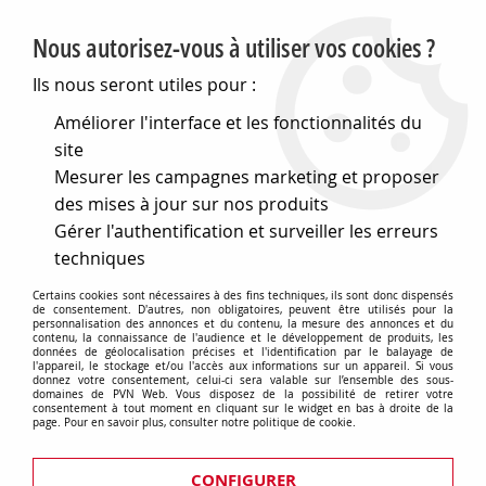
PVN, Vente et conseil en matériel électrique
Nous autorisez-vous à utiliser vos cookies ?
0
Ils nous seront utiles pour :
Améliorer l'interface et les fonctionnalités du
site
Accueil
>
Eclairage
>
Ampoules
>
Ampoules de couleur
>
Mesurer les campagnes marketing et proposer
Ampoules spots dichroiques
>
Gu5,3 exn 38o ferm 12v
50wroug (131740)
des mises à jour sur nos produits
Gérer l'authentification et surveiller les erreurs
techniques
Certains cookies sont nécessaires à des fins techniques, ils sont donc dispensés
de consentement. D'autres, non obligatoires, peuvent être utilisés pour la
personnalisation des annonces et du contenu, la mesure des annonces et du
contenu, la connaissance de l'audience et le développement de produits, les
données de géolocalisation précises et l'identification par le balayage de
l'appareil, le stockage et/ou l'accès aux informations sur un appareil. Si vous
donnez votre consentement, celui-ci sera valable sur l’ensemble des sous-
domaines de PVN Web. Vous disposez de la possibilité de retirer votre
consentement à tout moment en cliquant sur le widget en bas à droite de la
page. Pour en savoir plus, consulter notre politique de cookie.
CONFIGURER