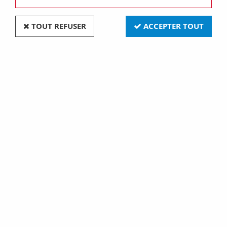
TOUT REFUSER
ACCEPTER TOUT
Gu5,3 exn 38o ferm 12v 50wroug (131740)