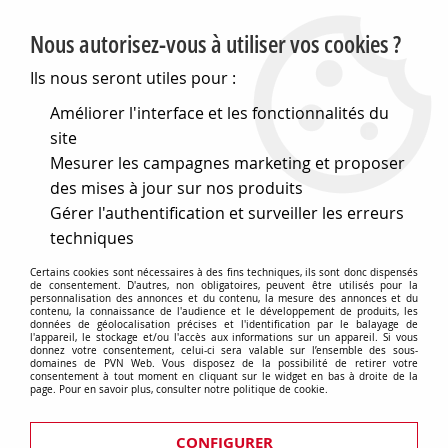
PVN, Vente et conseil en matériel électrique
Nous autorisez-vous à utiliser vos cookies ?
0
Ils nous seront utiles pour :
Améliorer l'interface et les fonctionnalités du
site
Accueil
>
Eclairage
>
Ampoules
>
Mesurer les campagnes marketing et proposer
Ampoules spots dichroiques
>
Gu5,3 exn 38o ouv 12v50w eco
(131985)
des mises à jour sur nos produits
Gérer l'authentification et surveiller les erreurs
techniques
Certains cookies sont nécessaires à des fins techniques, ils sont donc dispensés
de consentement. D'autres, non obligatoires, peuvent être utilisés pour la
personnalisation des annonces et du contenu, la mesure des annonces et du
contenu, la connaissance de l'audience et le développement de produits, les
données de géolocalisation précises et l'identification par le balayage de
l'appareil, le stockage et/ou l'accès aux informations sur un appareil. Si vous
donnez votre consentement, celui-ci sera valable sur l’ensemble des sous-
domaines de PVN Web. Vous disposez de la possibilité de retirer votre
consentement à tout moment en cliquant sur le widget en bas à droite de la
page. Pour en savoir plus, consulter notre politique de cookie.
CONFIGURER