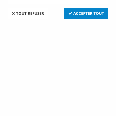
TOUT REFUSER
ACCEPTER TOUT
Gu5,3 exn 38o ouv 12v50w eco (131985)