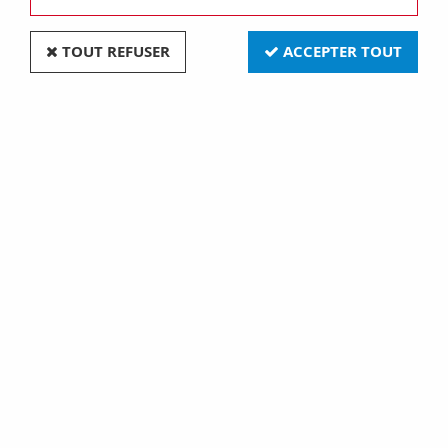
TOUT REFUSER
ACCEPTER TOUT
Gx635 12x55 230v 150w 4000lm (131765)