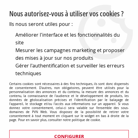
PVN, Vente et conseil en matériel électrique
Nous autorisez-vous à utiliser vos cookies ?
0
Ils nous seront utiles pour :
Améliorer l'interface et les fonctionnalités du
site
Accueil
>
Eclairage
>
Ampoules
>
Mesurer les campagnes marketing et proposer
Lampes speciales et techniques
>
Lampes pour l audiovisuel
>
Gx6,35 pour diapo et super8 retroprojecteurs et microfiches
des mises à jour sur nos produits
>
Gx635 12x55 230v 150w 4000lm (131765)
Gérer l'authentification et surveiller les erreurs
techniques
Certains cookies sont nécessaires à des fins techniques, ils sont donc dispensés
de consentement. D'autres, non obligatoires, peuvent être utilisés pour la
personnalisation des annonces et du contenu, la mesure des annonces et du
contenu, la connaissance de l'audience et le développement de produits, les
données de géolocalisation précises et l'identification par le balayage de
l'appareil, le stockage et/ou l'accès aux informations sur un appareil. Si vous
donnez votre consentement, celui-ci sera valable sur l’ensemble des sous-
domaines de PVN Web. Vous disposez de la possibilité de retirer votre
consentement à tout moment en cliquant sur le widget en bas à droite de la
page. Pour en savoir plus, consulter notre politique de cookie.
CONFIGURER