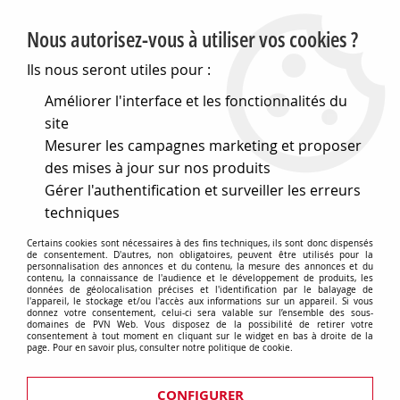
PVN, Vente et conseil en matériel électrique
Nous autorisez-vous à utiliser vos cookies ?
0
Ils nous seront utiles pour :
Améliorer l'interface et les fonctionnalités du
site
Accueil
>
Eclairage
>
Ampoules
>
Mesurer les campagnes marketing et proposer
Lampes speciales et techniques
>
Lampes pour l audiovisuel
>
Gx6,35 pour diapo et super8 retroprojecteurs et microfiches
des mises à jour sur nos produits
>
Gx635 24x58 120v 650w egw (131763)
Gérer l'authentification et surveiller les erreurs
techniques
Certains cookies sont nécessaires à des fins techniques, ils sont donc dispensés
de consentement. D'autres, non obligatoires, peuvent être utilisés pour la
personnalisation des annonces et du contenu, la mesure des annonces et du
contenu, la connaissance de l'audience et le développement de produits, les
données de géolocalisation précises et l'identification par le balayage de
l'appareil, le stockage et/ou l'accès aux informations sur un appareil. Si vous
donnez votre consentement, celui-ci sera valable sur l’ensemble des sous-
domaines de PVN Web. Vous disposez de la possibilité de retirer votre
consentement à tout moment en cliquant sur le widget en bas à droite de la
page. Pour en savoir plus, consulter notre politique de cookie.
CONFIGURER