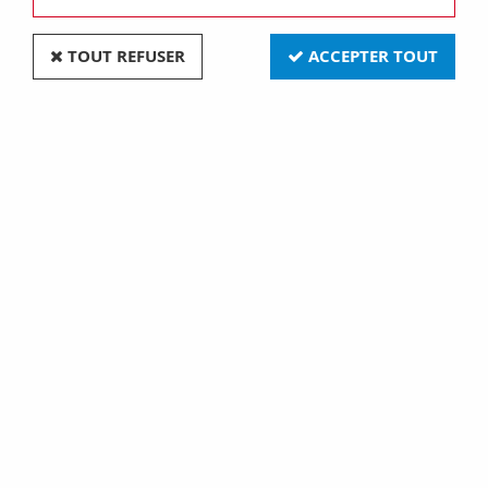
TOUT REFUSER
ACCEPTER TOUT
Gx635 24x58 120v 650w egw (131763)