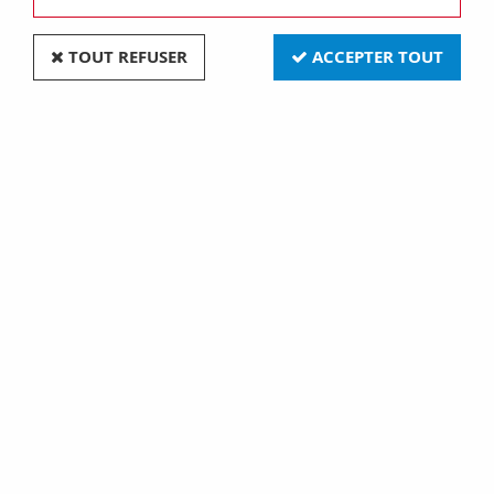
TOUT REFUSER
ACCEPTER TOUT
Gy635 11x44 6v 80w (131918)