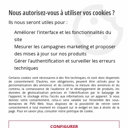
PVN, Vente et conseil en matériel électrique
Nous autorisez-vous à utiliser vos cookies ?
0
Ils nous seront utiles pour :
Améliorer l'interface et les fonctionnalités du
site
Accueil
>
Eclairage
>
Ampoules
>
Mesurer les campagnes marketing et proposer
Lampes speciales et techniques
>
Lampes scientifiques
>
Gy635 11x44 6v 80w (131918)
des mises à jour sur nos produits
Gérer l'authentification et surveiller les erreurs
techniques
Certains cookies sont nécessaires à des fins techniques, ils sont donc dispensés
de consentement. D'autres, non obligatoires, peuvent être utilisés pour la
personnalisation des annonces et du contenu, la mesure des annonces et du
contenu, la connaissance de l'audience et le développement de produits, les
données de géolocalisation précises et l'identification par le balayage de
l'appareil, le stockage et/ou l'accès aux informations sur un appareil. Si vous
donnez votre consentement, celui-ci sera valable sur l’ensemble des sous-
domaines de PVN Web. Vous disposez de la possibilité de retirer votre
consentement à tout moment en cliquant sur le widget en bas à droite de la
page. Pour en savoir plus, consulter notre politique de cookie.
CONFIGURER