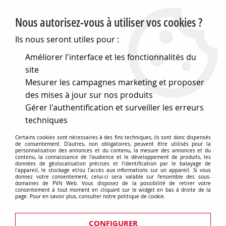
PVN, Vente et conseil en matériel électrique
Nous autorisez-vous à utiliser vos cookies ?
0
Ils nous seront utiles pour :
Améliorer l'interface et les fonctionnalités du
site
Accueil
>
Eclairage
>
Ampoules
>
Bi-pin
>
Gy6,35 12x44 12v
Mesurer les campagnes marketing et proposer
75w depoli (131486)
des mises à jour sur nos produits
Gérer l'authentification et surveiller les erreurs
techniques
Certains cookies sont nécessaires à des fins techniques, ils sont donc dispensés
de consentement. D'autres, non obligatoires, peuvent être utilisés pour la
personnalisation des annonces et du contenu, la mesure des annonces et du
contenu, la connaissance de l'audience et le développement de produits, les
données de géolocalisation précises et l'identification par le balayage de
l'appareil, le stockage et/ou l'accès aux informations sur un appareil. Si vous
donnez votre consentement, celui-ci sera valable sur l’ensemble des sous-
domaines de PVN Web. Vous disposez de la possibilité de retirer votre
consentement à tout moment en cliquant sur le widget en bas à droite de la
page. Pour en savoir plus, consulter notre politique de cookie.
CONFIGURER