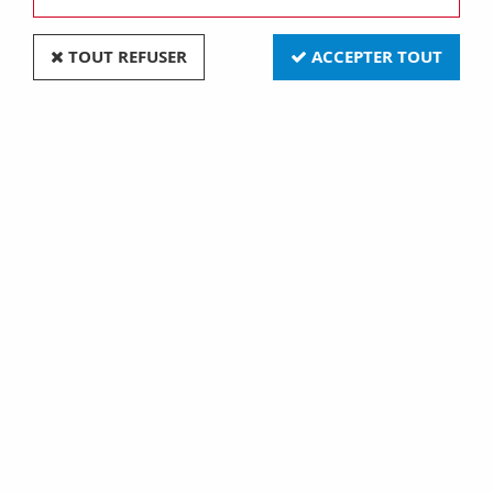
TOUT REFUSER
ACCEPTER TOUT
Gy6,35 12x44 12v 75w depoli (131486)
Soyez le premier à donner votre avis !