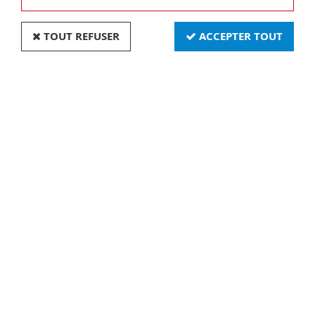
TOUT REFUSER
ACCEPTER TOUT
Gy6,35 12x44 12v depoli 35w (131482)
Soyez le premier à donner votre avis !