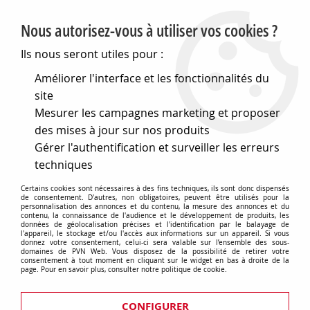
PVN, Vente et conseil en matériel électrique
Nous autorisez-vous à utiliser vos cookies ?
0
Ils nous seront utiles pour :
Améliorer l'interface et les fonctionnalités du
site
Accueil
>
Eclairage
>
Ampoules
>
Bi-pin
>
Gy6,35 12x44 12v
Mesurer les campagnes marketing et proposer
depoli 35w (131482)
des mises à jour sur nos produits
Gérer l'authentification et surveiller les erreurs
techniques
Certains cookies sont nécessaires à des fins techniques, ils sont donc dispensés
de consentement. D'autres, non obligatoires, peuvent être utilisés pour la
personnalisation des annonces et du contenu, la mesure des annonces et du
contenu, la connaissance de l'audience et le développement de produits, les
données de géolocalisation précises et l'identification par le balayage de
l'appareil, le stockage et/ou l'accès aux informations sur un appareil. Si vous
donnez votre consentement, celui-ci sera valable sur l’ensemble des sous-
domaines de PVN Web. Vous disposez de la possibilité de retirer votre
consentement à tout moment en cliquant sur le widget en bas à droite de la
page. Pour en savoir plus, consulter notre politique de cookie.
CONFIGURER