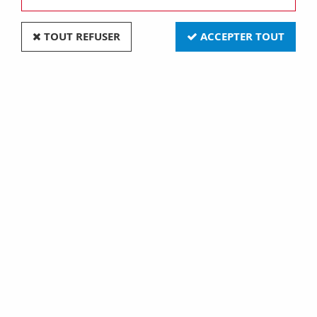
TOUT REFUSER
ACCEPTER TOUT
Gz4 25,3x31,6 12v 35w ouv. (131343)