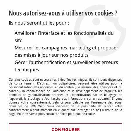
PVN, Vente et conseil en matériel électrique
Nous autorisez-vous à utiliser vos cookies ?
0
Ils nous seront utiles pour :
Améliorer l'interface et les fonctionnalités du
site
Accueil
>
Eclairage
>
Ampoules
>
Mesurer les campagnes marketing et proposer
Ampoules spots dichroiques
>
Gz4 25,3x31,6 12v 35w ouv.
(131343)
des mises à jour sur nos produits
Gérer l'authentification et surveiller les erreurs
techniques
Certains cookies sont nécessaires à des fins techniques, ils sont donc dispensés
de consentement. D'autres, non obligatoires, peuvent être utilisés pour la
personnalisation des annonces et du contenu, la mesure des annonces et du
contenu, la connaissance de l'audience et le développement de produits, les
données de géolocalisation précises et l'identification par le balayage de
l'appareil, le stockage et/ou l'accès aux informations sur un appareil. Si vous
donnez votre consentement, celui-ci sera valable sur l’ensemble des sous-
domaines de PVN Web. Vous disposez de la possibilité de retirer votre
consentement à tout moment en cliquant sur le widget en bas à droite de la
page. Pour en savoir plus, consulter notre politique de cookie.
CONFIGURER