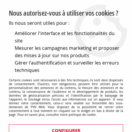
PVN, Vente et conseil en matériel électrique
Nous autorisez-vous à utiliser vos cookies ?
0
Ils nous seront utiles pour :
Améliorer l'interface et les fonctionnalités du
site
Accueil
>
Eclairage
>
Ampoules
>
Mesurer les campagnes marketing et proposer
Lampes speciales et techniques
>
Lampes pour l audiovisuel
>
Lampe type hmi pour projection et audio
>
Hmi 55x570
des mises à jour sur nos produits
12000w 6000k gs (131815)
Gérer l'authentification et surveiller les erreurs
techniques
Certains cookies sont nécessaires à des fins techniques, ils sont donc dispensés
de consentement. D'autres, non obligatoires, peuvent être utilisés pour la
personnalisation des annonces et du contenu, la mesure des annonces et du
contenu, la connaissance de l'audience et le développement de produits, les
données de géolocalisation précises et l'identification par le balayage de
l'appareil, le stockage et/ou l'accès aux informations sur un appareil. Si vous
donnez votre consentement, celui-ci sera valable sur l’ensemble des sous-
domaines de PVN Web. Vous disposez de la possibilité de retirer votre
consentement à tout moment en cliquant sur le widget en bas à droite de la
page. Pour en savoir plus, consulter notre politique de cookie.
CONFIGURER