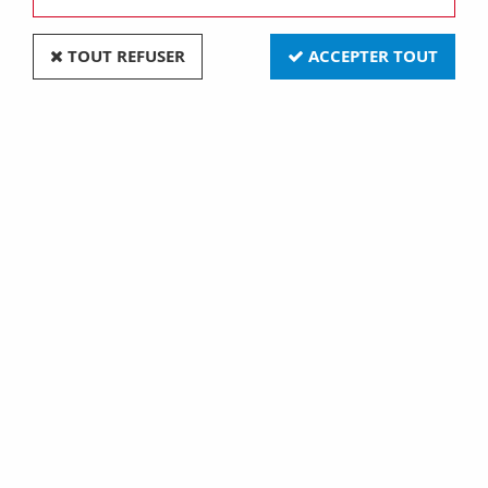
TOUT REFUSER
ACCEPTER TOUT
Hmi 55x570 12000w 6000k gs (131815)