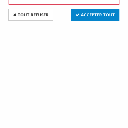
TOUT REFUSER
ACCEPTER TOUT
Interrupteur va-et-vient avec plaque en fer brûlé