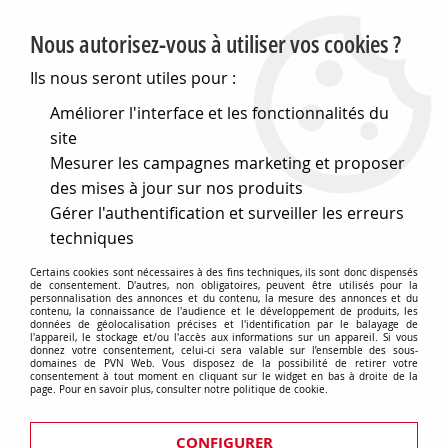
PVN, Vente et conseil en matériel électrique
Nous autorisez-vous à utiliser vos cookies ?
0
Ils nous seront utiles pour :
Améliorer l'interface et les fonctionnalités du
site
Accueil
>
Matériel électrique
>
Prises et interrupteurs
>
Mesurer les campagnes marketing et proposer
Font Barcelona
>
Font Barcelona - Collection 5.1
>
Interrupteur va-et-vient avec plaque en fer brûlé et levier noir
des mises à jour sur nos produits
mat - Font barcelona 5.1
Gérer l'authentification et surveiller les erreurs
techniques
Certains cookies sont nécessaires à des fins techniques, ils sont donc dispensés
de consentement. D'autres, non obligatoires, peuvent être utilisés pour la
personnalisation des annonces et du contenu, la mesure des annonces et du
contenu, la connaissance de l'audience et le développement de produits, les
données de géolocalisation précises et l'identification par le balayage de
l'appareil, le stockage et/ou l'accès aux informations sur un appareil. Si vous
donnez votre consentement, celui-ci sera valable sur l’ensemble des sous-
domaines de PVN Web. Vous disposez de la possibilité de retirer votre
consentement à tout moment en cliquant sur le widget en bas à droite de la
page. Pour en savoir plus, consulter notre politique de cookie.
CONFIGURER