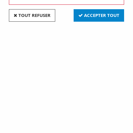
TOUT REFUSER
ACCEPTER TOUT
Interrupteurs rotatif - en saillie - commande -
atex - boîtier aluminium - poignée noir - 2p 16a -
ip65 (GW70451)
Soyez le premier à donner votre avis !
194
,
40
€
TTC