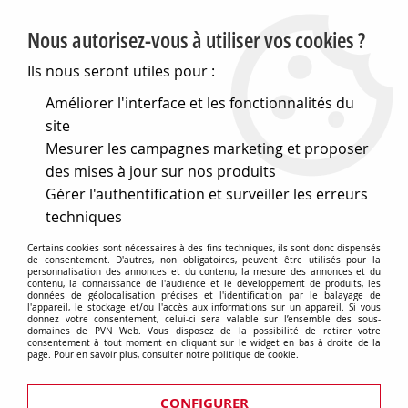
PVN, Vente et conseil en matériel électrique
Nous autorisez-vous à utiliser vos cookies ?
0
Ils nous seront utiles pour :
Améliorer l'interface et les fonctionnalités du
site
Accueil
>
>
Interrupteurs rotatif - en saillie - commande - atex
Mesurer les campagnes marketing et proposer
- boîtier aluminium - poignée noir - 2p 16a - ip65 (GW70451)
des mises à jour sur nos produits
Gérer l'authentification et surveiller les erreurs
techniques
Certains cookies sont nécessaires à des fins techniques, ils sont donc dispensés
de consentement. D'autres, non obligatoires, peuvent être utilisés pour la
personnalisation des annonces et du contenu, la mesure des annonces et du
contenu, la connaissance de l'audience et le développement de produits, les
données de géolocalisation précises et l'identification par le balayage de
l'appareil, le stockage et/ou l'accès aux informations sur un appareil. Si vous
donnez votre consentement, celui-ci sera valable sur l’ensemble des sous-
domaines de PVN Web. Vous disposez de la possibilité de retirer votre
consentement à tout moment en cliquant sur le widget en bas à droite de la
page. Pour en savoir plus, consulter notre politique de cookie.
CONFIGURER