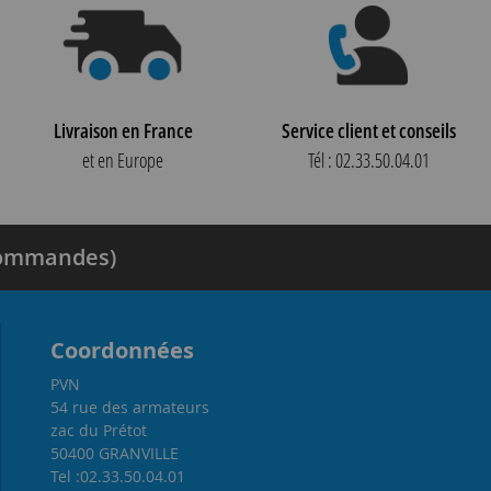
Livraison en France
Service client et conseils
et en Europe
Tél : 02.33.50.04.01
 commandes)
Coordonnées
PVN
54 rue des armateurs
zac du Prétot
50400 GRANVILLE
Tel :02.33.50.04.01