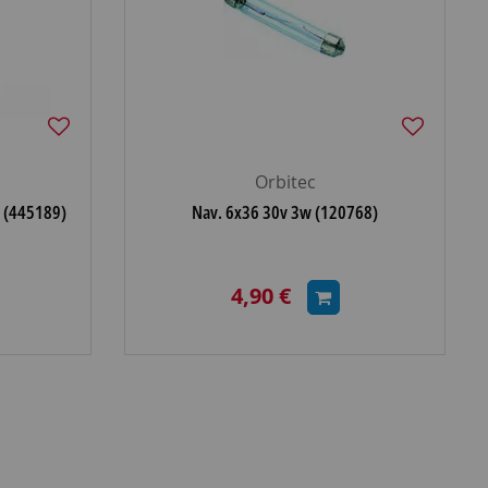
Orbitec
e (445189)
Nav. 6x36 30v 3w (120768)
4,90 €