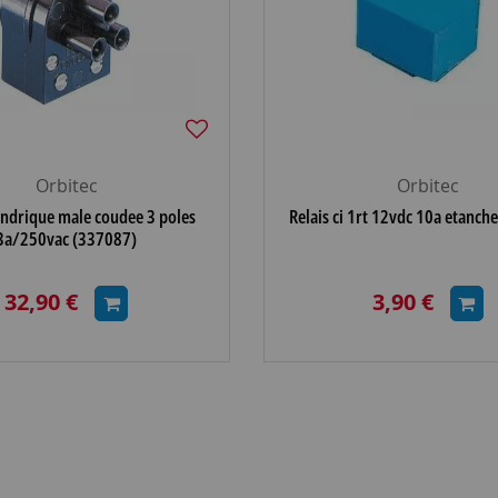
Orbitec
Orbitec
indrique male coudee 3 poles
Relais ci 1rt 12vdc 10a etanch
3a/250vac (337087)
32,90 €
3,90 €