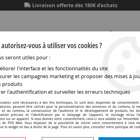
Livraison offerte dès 180€ d’achats
autorisez-vous à utiliser vos cookies ?
us seront utiles pour :
Eclairage
Electronique
Matériel électrique
Outillag
liorer l'interface et les fonctionnalités du site
urer les campagnes marketing et proposer des mises à jou
idéo
>
Orbitec
>
Jack femelle d:6,35 mono chassis (770342)
 produits
er l'authentification et surveiller les erreurs techniques
 cookies sont nécessaires à des fins techniques, ils sont donc dispensés de consentement. 
Jack femelle d:6,35 mono
gatoires, peuvent être utilisés pour la personnalisation des annonces et du contenu, la m
 et du contenu, la connaissance de l'audience et le développement de produits, les d
isation précises et l'identification par le balayage de l'appareil, le stockage et/ou l'
ons sur un appareil. Si vous donnez votre consentement, celui-ci sera valable sur l’ensemble
Soyez le premier à donner v
 de PVN Web. Vous disposez de la possibilité de retirer votre consentement à tout 
sur le widget en bas à droite de la page. Pour en savoir plus, consulter notre politique de coo
1
,
90
€
TTC