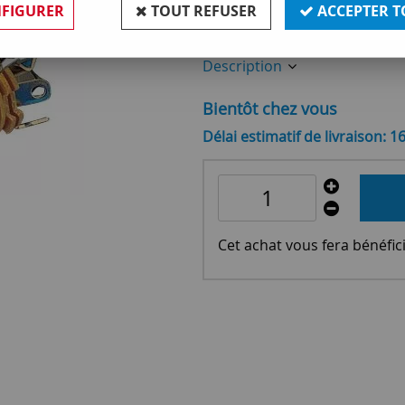
FIGURER
TOUT REFUSER
ACCEPTER T
Réf. :
OR770342
Description
Bientôt chez vous
Délai estimatif de livraison: 1
Cet achat vous fera bénéfic