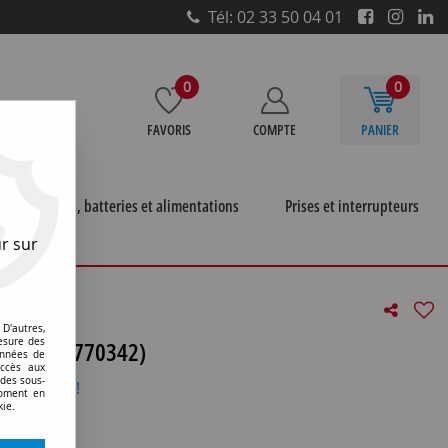
Tél: 02 33 50 04 01
0
0
FAVORIS
COMPTE
PANIER
e
Piles, batteries et alimentations
Prises et interrupteurs
r sur
D'autres,
 chassis (770342)
esure des
onnées de
accès aux
 des sous-
otre avis !
moment en
kie.