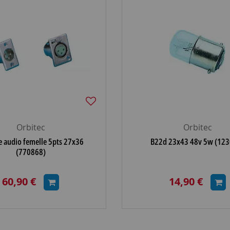
Orbitec
Orbitec
 audio femelle 5pts 27x36
B22d 23x43 48v 5w (123
(770868)
60,90 €
14,90 €