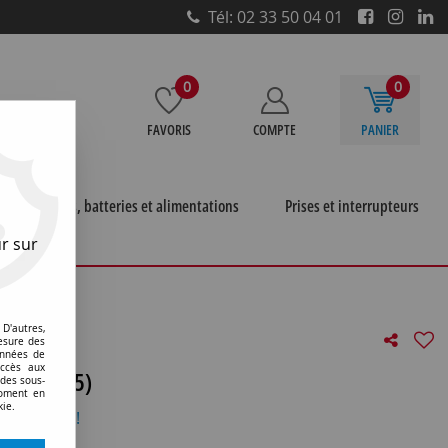
Tél: 02 33 50 04 01
0
0
FAVORIS
COMPTE
PANIER
e
Piles, batteries et alimentations
Prises et interrupteurs
r sur
htalmoscope
>
Beta 200 heine
>
Lampe type heine 069
D'autres,
esure des
onnées de
accès aux
v (127175)
 des sous-
moment en
kie.
otre avis !