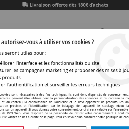
Livraison offerte dès 180€ d’achats
autorisez-vous à utiliser vos cookies ?
us seront utiles pour :
Eclairage
Electronique
Matériel électrique
Outillag
liorer l'interface et les fonctionnalités du site
urer les campagnes marketing et proposer des mises à jou
hniques
>
Lampes médicales
>
Lampes d'examen
>
Pour op
 produits
er l'authentification et surveiller les erreurs techniques
 cookies sont nécessaires à des fins techniques, ils sont donc dispensés de consentement. 
gatoires, peuvent être utilisés pour la personnalisation des annonces et du contenu, la m
 et du contenu, la connaissance de l'audience et le développement de produits, les d
isation précises et l'identification par le balayage de l'appareil, le stockage et/ou l'
Lampe type heine 069 2,5
ons sur un appareil. Si vous donnez votre consentement, celui-ci sera valable sur l’ensemble
 de PVN Web. Vous disposez de la possibilité de retirer votre consentement à tout 
sur le widget en bas à droite de la page. Pour en savoir plus, consulter notre politique de coo
Soyez le premier à donner v