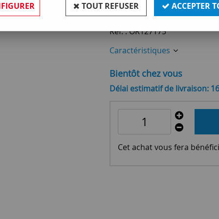
72
,
90
€
TTC
FIGURER
TOUT REFUSER
ACCEPTER T
Réf. :
OR127175
Caractéristiques
Bientôt chez vous
Délai estimatif de livraison: 1
Cet achat vous fera bénéfic