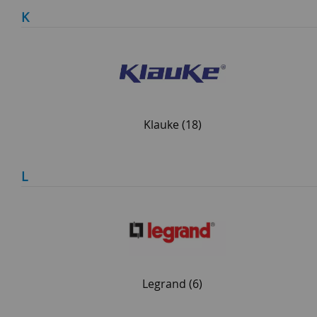
K
Klauke
(18)
L
Legrand
(6)