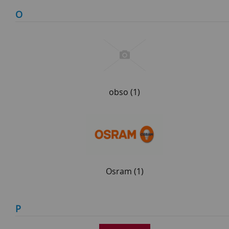
O
obso
(1)
Osram
(1)
P