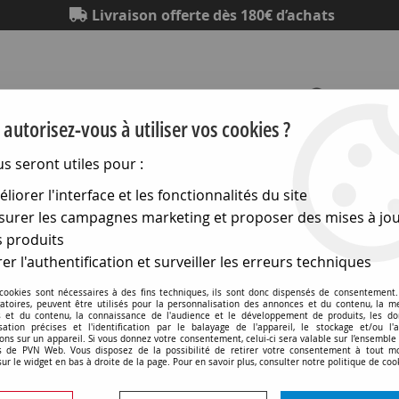
Livraison offerte dès 180€ d’achats
autorisez-vous à utiliser vos cookies ?
us seront utiles pour :
Eclairage
Electronique
Matériel électrique
Outillag
liorer l'interface et les fonctionnalités du site
urer les campagnes marketing et proposer des mises à jou
 produits
Index des marques
er l'authentification et surveiller les erreurs techniques
 cookies sont nécessaires à des fins techniques, ils sont donc dispensés de consentement. 
gatoires, peuvent être utilisés pour la personnalisation des annonces et du contenu, la m
 et du contenu, la connaissance de l'audience et le développement de produits, les d
isation précises et l'identification par le balayage de l'appareil, le stockage et/ou l'
ons sur un appareil. Si vous donnez votre consentement, celui-ci sera valable sur l’ensemble
 de PVN Web. Vous disposez de la possibilité de retirer votre consentement à tout 
sur le widget en bas à droite de la page. Pour en savoir plus, consulter notre politique de coo