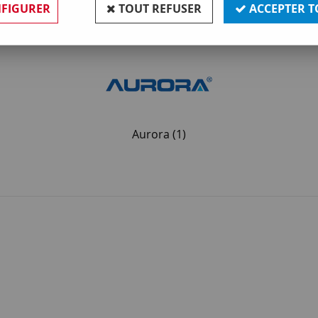
FIGURER
TOUT REFUSER
ACCEPTER T
Aurora
(1)