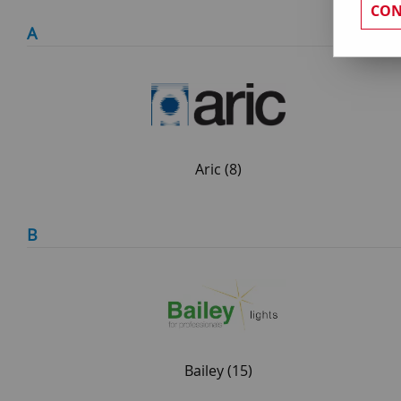
CON
A
Aric
(8)
B
Bailey
(15)