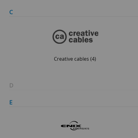
C
Creative cables
(4)
D
E