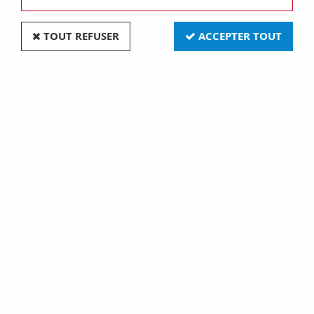
TOUT REFUSER
ACCEPTER TOUT
Adaptateur de fixation
des borniers modulaires
(GW44682)
1,20 €