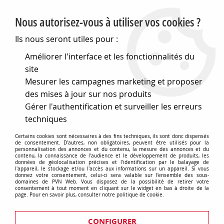
PVN, Vente et conseil en matériel électrique
Nous autorisez-vous à utiliser vos cookies ?
0
Ils nous seront utiles pour :
Améliorer l'interface et les fonctionnalités du
site
Accueil
>
Matériel électrique
>
Divers
>
Mesurer les campagnes marketing et proposer
44 me - borniers ééquipotentiels unipolaires
>
Accessoires
>
Adaptateur pour la fixation des borniers ééquipotentiels
des mises à jour sur nos produits
Gérer l'authentification et surveiller les erreurs
Adaptateur pour la fixation des
techniques
borniers ééquipotentiels
Certains cookies sont nécessaires à des fins techniques, ils sont donc dispensés
de consentement. D'autres, non obligatoires, peuvent être utilisés pour la
personnalisation des annonces et du contenu, la mesure des annonces et du
contenu, la connaissance de l'audience et le développement de produits, les
données de géolocalisation précises et l'identification par le balayage de
l'appareil, le stockage et/ou l'accès aux informations sur un appareil. Si vous
donnez votre consentement, celui-ci sera valable sur l’ensemble des sous-
domaines de PVN Web. Vous disposez de la possibilité de retirer votre
TRIER & FILTRER
consentement à tout moment en cliquant sur le widget en bas à droite de la
page. Pour en savoir plus, consulter notre politique de cookie.
1 article sur
CONFIGURER
1