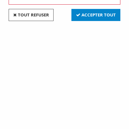
Aucune correspondance trouvée
TOUT REFUSER
ACCEPTER TOUT
Prises et interrupteurs rétros
Découvrez une superbe gamme de prises et
interrupteurs délicieusement rétros, en porcelaine,
bakélite et verre