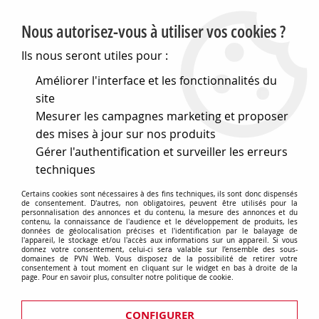
PVN, Vente et conseil en matériel électrique
Nous autorisez-vous à utiliser vos cookies ?
0
Ils nous seront utiles pour :
Améliorer l'interface et les fonctionnalités du
site
Accueil
>
Matériel électrique
>
Divers
>
Voyants - i
Mesurer les campagnes marketing et proposer
Voyants lumineux à alimentation directe, ronds tension nominale
des mises à jour sur nos produits
Voyants lumineux à alimentation
Gérer l'authentification et surveiller les erreurs
techniques
directe, ronds tension nominale
Certains cookies sont nécessaires à des fins techniques, ils sont donc dispensés
230 v - fixation lampe ba9s
de consentement. D'autres, non obligatoires, peuvent être utilisés pour la
personnalisation des annonces et du contenu, la mesure des annonces et du
contenu, la connaissance de l'audience et le développement de produits, les
données de géolocalisation précises et l'identification par le balayage de
l'appareil, le stockage et/ou l'accès aux informations sur un appareil. Si vous
donnez votre consentement, celui-ci sera valable sur l’ensemble des sous-
domaines de PVN Web. Vous disposez de la possibilité de retirer votre
consentement à tout moment en cliquant sur le widget en bas à droite de la
TRIER & FILTRER
page. Pour en savoir plus, consulter notre politique de cookie.
CONFIGURER