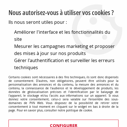
PVN, Vente et conseil en matériel électrique
Nous autorisez-vous à utiliser vos cookies ?
0
Ils nous seront utiles pour :
Améliorer l'interface et les fonctionnalités du
site
Accueil
>
Matériel électrique
>
Tableaux électriques
>
Mesurer les campagnes marketing et proposer
Coffrets et tableaux de distribution en saillie
>
40 cd - coffrets protégés - ip40
>
des mises à jour sur nos produits
Coffrets avec bornier - gris ral 7035
Gérer l'authentification et surveiller les erreurs
techniques
Coffrets avec bornier - gris ral 7035
Certains cookies sont nécessaires à des fins techniques, ils sont donc dispensés
de consentement. D'autres, non obligatoires, peuvent être utilisés pour la
personnalisation des annonces et du contenu, la mesure des annonces et du
contenu, la connaissance de l'audience et le développement de produits, les
données de géolocalisation précises et l'identification par le balayage de
l'appareil, le stockage et/ou l'accès aux informations sur un appareil. Si vous
TRIER & FILTRER
donnez votre consentement, celui-ci sera valable sur l’ensemble des sous-
domaines de PVN Web. Vous disposez de la possibilité de retirer votre
consentement à tout moment en cliquant sur le widget en bas à droite de la
page. Pour en savoir plus, consulter notre politique de cookie.
Aucune correspondance trouvée
CONFIGURER