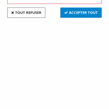
Prises et interrupteurs rétros
TOUT REFUSER
ACCEPTER TOUT
Découvrez une superbe gamme de prises et
interrupteurs délicieusement rétros, en porcelaine,
bakélite et verre
Pensez à vos ampoules Leds