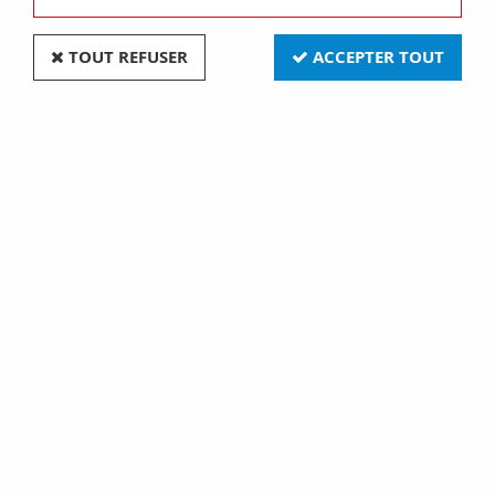
TOUT REFUSER
ACCEPTER TOUT
Nav. 15x44 24v 7w (170002)
Soyez le premier à donner votre avis !