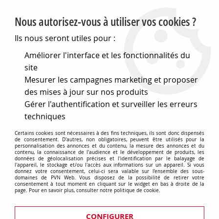
PVN, Vente et conseil en matériel électrique
Nous autorisez-vous à utiliser vos cookies ?
0
Ils nous seront utiles pour :
Améliorer l'interface et les fonctionnalités du
site
Accueil
>
Eclairage
>
Ampoules
>
Lampes de signalisation
>
Mesurer les campagnes marketing et proposer
Lampes Navette
>
Nav. 15x44 24v 7w (170002)
des mises à jour sur nos produits
Gérer l'authentification et surveiller les erreurs
techniques
Certains cookies sont nécessaires à des fins techniques, ils sont donc dispensés
de consentement. D'autres, non obligatoires, peuvent être utilisés pour la
personnalisation des annonces et du contenu, la mesure des annonces et du
contenu, la connaissance de l'audience et le développement de produits, les
données de géolocalisation précises et l'identification par le balayage de
l'appareil, le stockage et/ou l'accès aux informations sur un appareil. Si vous
donnez votre consentement, celui-ci sera valable sur l’ensemble des sous-
domaines de PVN Web. Vous disposez de la possibilité de retirer votre
consentement à tout moment en cliquant sur le widget en bas à droite de la
page. Pour en savoir plus, consulter notre politique de cookie.
CONFIGURER