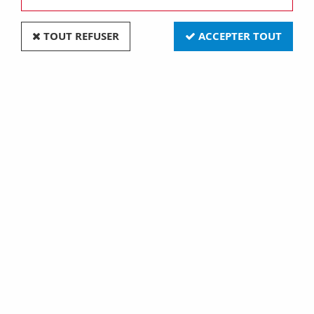
TOUT REFUSER
ACCEPTER TOUT
P15 28x38 12v 2 fils 20w (131923)