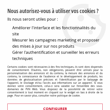
PVN, Vente et conseil en matériel électrique
Nous autorisez-vous à utiliser vos cookies ?
0
Ils nous seront utiles pour :
Améliorer l'interface et les fonctionnalités du
site
Accueil
>
Eclairage
>
Ampoules
>
Mesurer les campagnes marketing et proposer
Lampes speciales et techniques
>
Lampes médicales
>
Lampes pour microscope et microprojection
>
P15
>
P15
des mises à jour sur nos produits
28x38 12v 2 fils 20w (131923)
Gérer l'authentification et surveiller les erreurs
techniques
Certains cookies sont nécessaires à des fins techniques, ils sont donc dispensés
de consentement. D'autres, non obligatoires, peuvent être utilisés pour la
personnalisation des annonces et du contenu, la mesure des annonces et du
contenu, la connaissance de l'audience et le développement de produits, les
données de géolocalisation précises et l'identification par le balayage de
l'appareil, le stockage et/ou l'accès aux informations sur un appareil. Si vous
donnez votre consentement, celui-ci sera valable sur l’ensemble des sous-
domaines de PVN Web. Vous disposez de la possibilité de retirer votre
consentement à tout moment en cliquant sur le widget en bas à droite de la
page. Pour en savoir plus, consulter notre politique de cookie.
CONFIGURER