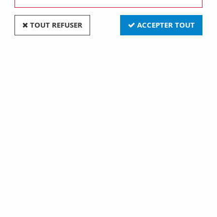
TOUT REFUSER
ACCEPTER TOUT
P30d 25x48 6v 15w (125512)