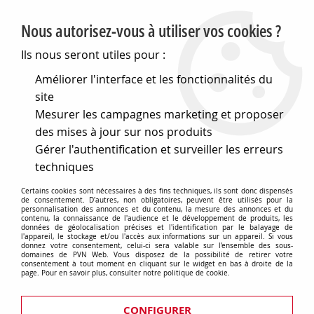
PVN, Vente et conseil en matériel électrique
Nous autorisez-vous à utiliser vos cookies ?
0
Ils nous seront utiles pour :
Améliorer l'interface et les fonctionnalités du
site
Accueil
>
Eclairage
>
Ampoules
>
Mesurer les campagnes marketing et proposer
Lampes speciales et techniques
>
Lampes médicales
>
Lampes pour microscope et microprojection
>
P30d
>
P30d
des mises à jour sur nos produits
25x48 6v 15w (125512)
Gérer l'authentification et surveiller les erreurs
techniques
Certains cookies sont nécessaires à des fins techniques, ils sont donc dispensés
de consentement. D'autres, non obligatoires, peuvent être utilisés pour la
personnalisation des annonces et du contenu, la mesure des annonces et du
contenu, la connaissance de l'audience et le développement de produits, les
données de géolocalisation précises et l'identification par le balayage de
l'appareil, le stockage et/ou l'accès aux informations sur un appareil. Si vous
donnez votre consentement, celui-ci sera valable sur l’ensemble des sous-
domaines de PVN Web. Vous disposez de la possibilité de retirer votre
consentement à tout moment en cliquant sur le widget en bas à droite de la
page. Pour en savoir plus, consulter notre politique de cookie.
CONFIGURER