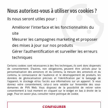
PVN, Vente et conseil en matériel électrique
Nous autorisez-vous à utiliser vos cookies ?
0
Ils nous seront utiles pour :
Améliorer l'interface et les fonctionnalités du
site
Accueil
>
Matériel électrique
>
Prises et interrupteurs
>
Mesurer les campagnes marketing et proposer
Fontini interrupteurs en saillie Do
>
Pack (5 un) Torx vis nickel
noir M3,5x12 de la collection Do de Fontini (33969302)
des mises à jour sur nos produits
Gérer l'authentification et surveiller les erreurs
techniques
Certains cookies sont nécessaires à des fins techniques, ils sont donc dispensés
de consentement. D'autres, non obligatoires, peuvent être utilisés pour la
personnalisation des annonces et du contenu, la mesure des annonces et du
contenu, la connaissance de l'audience et le développement de produits, les
données de géolocalisation précises et l'identification par le balayage de
l'appareil, le stockage et/ou l'accès aux informations sur un appareil. Si vous
donnez votre consentement, celui-ci sera valable sur l’ensemble des sous-
domaines de PVN Web. Vous disposez de la possibilité de retirer votre
consentement à tout moment en cliquant sur le widget en bas à droite de la
page. Pour en savoir plus, consulter notre politique de cookie.
CONFIGURER