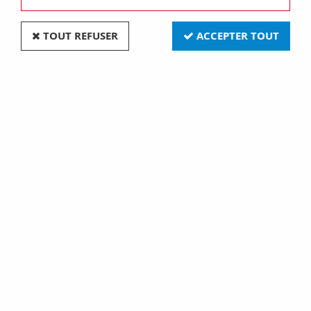
TOUT REFUSER
ACCEPTER TOUT
Pack (5 un) Torx vis nickel noir M3,5x12 de la
collection Do de Fontini (33969302)
Soyez le premier à donner votre avis !
18
,
90
€
TTC