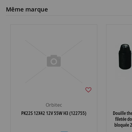
Même marque
Orbitec
PK22S 12X42 12V 55W H3 (122755)
Douille t
filetée d
bloquée 2