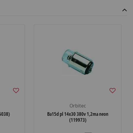
Orbitec
6038)
Ba15d pl 14x30 380v 1,2ma neon
(119973)