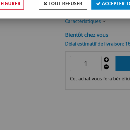
FIGURER
TOUT REFUSER
ACCEPTER T
Réf. :
OR131356
Caractéristiques
Bientôt chez vous
Délai estimatif de livraison: 1
Cet achat vous fera bénéfic