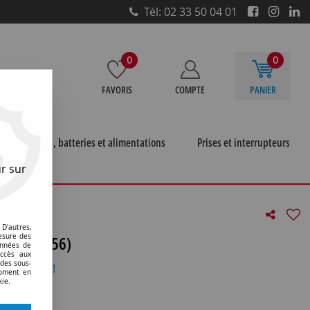
Tél: 02 33 50 04 01
0
0
FAVORIS
COMPTE
PANIER
e
Piles, batteries et alimentations
Prises et interrupteurs
r sur
1356)
D'autres,
0o (131356)
esure des
onnées de
accès aux
 des sous-
otre avis !
moment en
kie.