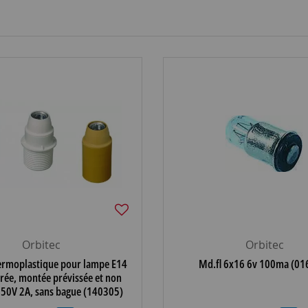
Orbitec
Orbitec
hermoplastique pour lampe E14
Md.fl 6x16 6v 100ma (01
orée, montée prévissée et non
50V 2A, sans bague (140305)