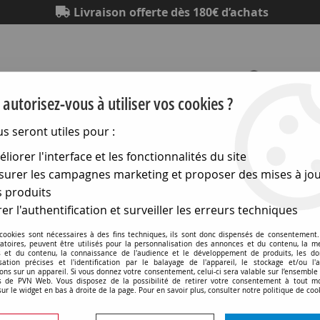
Livraison offerte dès 180€ d’achats
autorisez-vous à utiliser vos cookies ?
us seront utiles pour :
Eclairage
Electronique
Matériel électrique
Outillag
liorer l'interface et les fonctionnalités du site
urer les campagnes marketing et proposer des mises à jou
hniques
>
Lampes pour l audiovisuel
>
Pg22 pour microfilms
 produits
er l'authentification et surveiller les erreurs techniques
 cookies sont nécessaires à des fins techniques, ils sont donc dispensés de consentement. 
gatoires, peuvent être utilisés pour la personnalisation des annonces et du contenu, la m
 et du contenu, la connaissance de l'audience et le développement de produits, les d
isation précises et l'identification par le balayage de l'appareil, le stockage et/ou l'
Pg22 9x44 6v 10w 3000k 
ons sur un appareil. Si vous donnez votre consentement, celui-ci sera valable sur l’ensemble
 de PVN Web. Vous disposez de la possibilité de retirer votre consentement à tout 
sur le widget en bas à droite de la page. Pour en savoir plus, consulter notre politique de coo
Soyez le premier à donner v