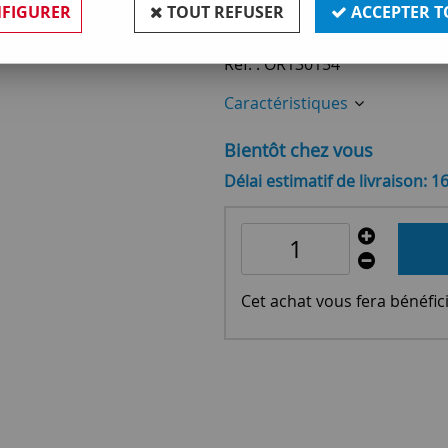
52
,
90
€
TTC
FIGURER
TOUT REFUSER
ACCEPTER T
Réf. :
OR130154
Caractéristiques
Bientôt chez vous
Délai estimatif de livraison: 1
Cet achat vous fera bénéfic