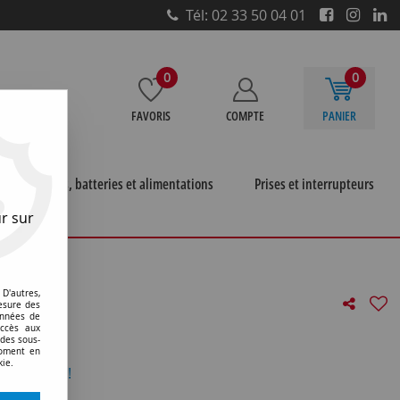
Tél: 02 33 50 04 01
0
0
FAVORIS
COMPTE
PANIER
e
Piles, batteries et alimentations
Prises et interrupteurs
r sur
 projecteur et microscopes
>
Pg22 9x44 6v 10w 3000k
D'autres,
esure des
onnées de
accès aux
(130154)
 des sous-
moment en
kie.
otre avis !