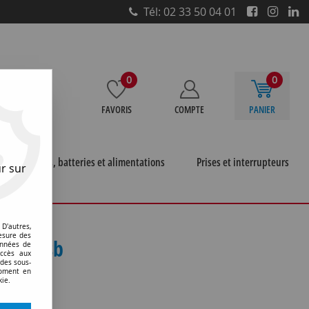
Tél: 02 33 50 04 01
0
0
FAVORIS
COMPTE
PANIER
e
Piles, batteries et alimentations
Prises et interrupteurs
r sur
découpage
>
D'autres,
esure des
rtie usb
onnées de
accès aux
 des sous-
moment en
kie.