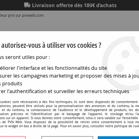
Livraison offerte dès 180€ d’achats
lleur prix sur pvnweb.com
autorisez-vous à utiliser vos cookies ?
us seront utiles pour :
liorer l'interface et les fonctionnalités du site
Eclairage
Electronique
Matériel électrique
Outillag
urer les campagnes marketing et proposer des mises à jou
 produits
Alimentations a decoupage
>
Alimentations compactes à 
er l'authentification et surveiller les erreurs techniques
 cookies sont nécessaires à des fins techniques, ils sont donc dispensés de consentement. 
gatoires, peuvent être utilisés pour la personnalisation des annonces et du contenu, la m
ations compactes à découpage avec so
 et du contenu, la connaissance de l'audience et le développement de produits, les d
isation précises et l'identification par le balayage de l'appareil, le stockage et/ou l'
ons sur un appareil. Si vous donnez votre consentement, celui-ci sera valable sur l’ensemble
 de PVN Web. Vous disposez de la possibilité de retirer votre consentement à tout 
sur le widget en bas à droite de la page. Pour en savoir plus, consulter notre politique de coo