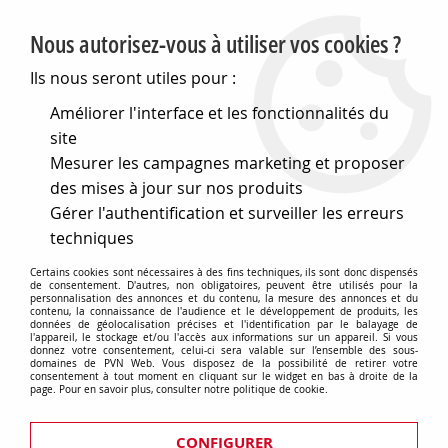
PVN, Vente et conseil en matériel électrique
Nous autorisez-vous à utiliser vos cookies ?
0
Ils nous seront utiles pour :
Améliorer l'interface et les fonctionnalités du
site
Accueil
>
Matériel électrique
>
Prises et interrupteurs
>
Mesurer les campagnes marketing et proposer
Gewiss Chorus
>
Plaques Art
>
Plaque art - en
technopolymère - 2 modules - blanc crème - chorus
des mises à jour sur nos produits
(GW16302TB)
Gérer l'authentification et surveiller les erreurs
techniques
Certains cookies sont nécessaires à des fins techniques, ils sont donc dispensés
de consentement. D'autres, non obligatoires, peuvent être utilisés pour la
personnalisation des annonces et du contenu, la mesure des annonces et du
contenu, la connaissance de l'audience et le développement de produits, les
données de géolocalisation précises et l'identification par le balayage de
l'appareil, le stockage et/ou l'accès aux informations sur un appareil. Si vous
donnez votre consentement, celui-ci sera valable sur l’ensemble des sous-
domaines de PVN Web. Vous disposez de la possibilité de retirer votre
consentement à tout moment en cliquant sur le widget en bas à droite de la
page. Pour en savoir plus, consulter notre politique de cookie.
CONFIGURER