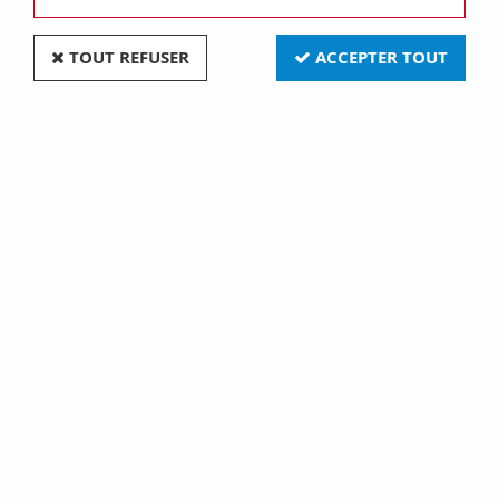
TOUT REFUSER
ACCEPTER TOUT
Plaque art - en technopolymère - 2 modules -