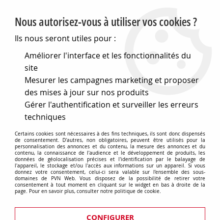
PVN, Vente et conseil en matériel électrique
Nous autorisez-vous à utiliser vos cookies ?
0
Ils nous seront utiles pour :
Améliorer l'interface et les fonctionnalités du
site
Accueil
>
Matériel électrique
>
Prises et interrupteurs
>
Mesurer les campagnes marketing et proposer
Gewiss Chorus
>
Plaques Geo
>
PLAQUE GEO INT. 2+2P V.E. 71
OR (GW16424MO)
des mises à jour sur nos produits
Gérer l'authentification et surveiller les erreurs
techniques
Certains cookies sont nécessaires à des fins techniques, ils sont donc dispensés
de consentement. D'autres, non obligatoires, peuvent être utilisés pour la
personnalisation des annonces et du contenu, la mesure des annonces et du
contenu, la connaissance de l'audience et le développement de produits, les
données de géolocalisation précises et l'identification par le balayage de
l'appareil, le stockage et/ou l'accès aux informations sur un appareil. Si vous
donnez votre consentement, celui-ci sera valable sur l’ensemble des sous-
domaines de PVN Web. Vous disposez de la possibilité de retirer votre
consentement à tout moment en cliquant sur le widget en bas à droite de la
page. Pour en savoir plus, consulter notre politique de cookie.
CONFIGURER