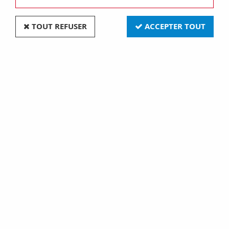
TOUT REFUSER
ACCEPTER TOUT
PLAQUE GEO INT. 2+2P V.E. 71 OR (GW16424MO)