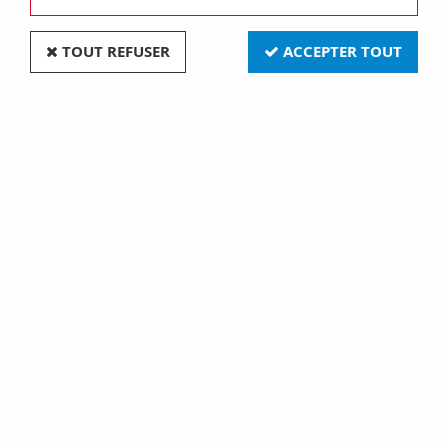
TOUT REFUSER
ACCEPTER TOUT
Plaque lux - en technopolymère façon bois -