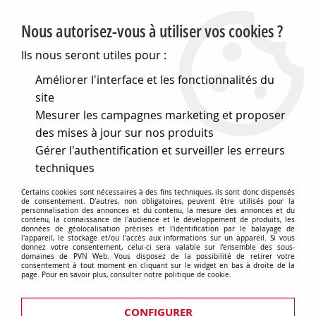
PVN, Vente et conseil en matériel électrique
Nous autorisez-vous à utiliser vos cookies ?
0
Ils nous seront utiles pour :
Améliorer l'interface et les fonctionnalités du
site
Accueil
>
Matériel électrique
>
Prises et interrupteurs
>
Mesurer les campagnes marketing et proposer
Gewiss Chorus
>
Plaques Lux
>
Plaque lux - en
technopolymère façon bois - 2+2+2+2 modules horizontal -
des mises à jour sur nos produits
cerisier - chorus (GW16228LC)
Gérer l'authentification et surveiller les erreurs
techniques
Certains cookies sont nécessaires à des fins techniques, ils sont donc dispensés
de consentement. D'autres, non obligatoires, peuvent être utilisés pour la
personnalisation des annonces et du contenu, la mesure des annonces et du
contenu, la connaissance de l'audience et le développement de produits, les
données de géolocalisation précises et l'identification par le balayage de
l'appareil, le stockage et/ou l'accès aux informations sur un appareil. Si vous
donnez votre consentement, celui-ci sera valable sur l’ensemble des sous-
domaines de PVN Web. Vous disposez de la possibilité de retirer votre
consentement à tout moment en cliquant sur le widget en bas à droite de la
page. Pour en savoir plus, consulter notre politique de cookie.
CONFIGURER