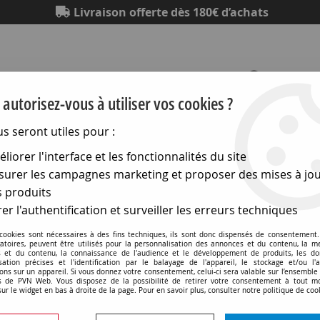
Livraison offerte dès 180€ d’achats
autorisez-vous à utiliser vos cookies ?
us seront utiles pour :
Eclairage
Electronique
Matériel électrique
Outillag
liorer l'interface et les fonctionnalités du site
urer les campagnes marketing et proposer des mises à jou
ewiss Chorus
>
Plaques Lux
>
Plaque lux - en technopolymère
 produits
er l'authentification et surveiller les erreurs techniques
 cookies sont nécessaires à des fins techniques, ils sont donc dispensés de consentement. 
gatoires, peuvent être utilisés pour la personnalisation des annonces et du contenu, la m
 et du contenu, la connaissance de l'audience et le développement de produits, les d
isation précises et l'identification par le balayage de l'appareil, le stockage et/ou l'
Plaque lux - en technopol
ons sur un appareil. Si vous donnez votre consentement, celui-ci sera valable sur l’ensemble
 de PVN Web. Vous disposez de la possibilité de retirer votre consentement à tout 
cerisier - chorus (GW162
sur le widget en bas à droite de la page. Pour en savoir plus, consulter notre politique de coo
Soyez le premier à donner v