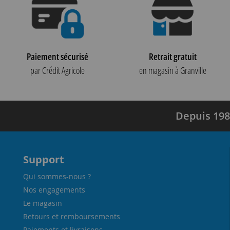
Paiement sécurisé
Retrait gratuit
par Crédit Agricole
en magasin à Granville
Depuis 198
Support
Qui sommes-nous ?
Nos engagements
Le magasin
Retours et remboursements
Paiements et livraisons