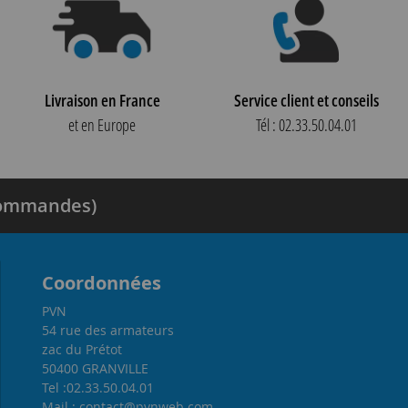
Livraison en France
Service client et conseils
et en Europe
Tél : 02.33.50.04.01
 commandes)
Coordonnées
PVN
54 rue des armateurs
zac du Prétot
50400 GRANVILLE
Tel :02.33.50.04.01
Mail : contact@pvnweb.com