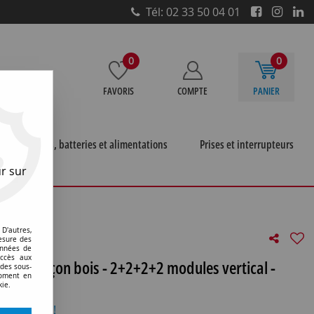
Tél: 02 33 50 04 01
0
0
FAVORIS
COMPTE
PANIER
e
Piles, batteries et alimentations
Prises et interrupteurs
r sur
 façon bois - 2+2+2+2 modules vertical - cerisier -
D'autres,
esure des
onnées de
accès aux
ymère façon bois - 2+2+2+2 modules vertical -
 des sous-
moment en
29LC)
kie.
otre avis !