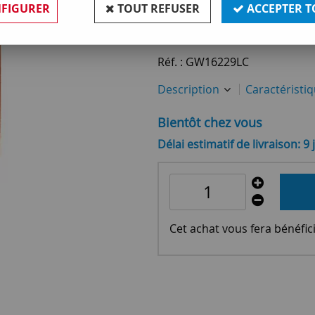
FIGURER
TOUT REFUSER
ACCEPTER T
82
,
80
€
TTC
Réf. :
GW16229LC
Description
Caractéristi
Bientôt chez vous
Délai estimatif de livraison: 9 
Cet achat vous fera bénéfic