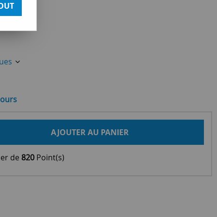
OUT
ques
jours
AJOUTER AU PANIER
ier de
820
Point(s)