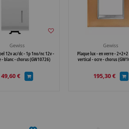
Gewiss
Gewiss
pel 12v ac/dc - 1p 1no/nc 12v -
Plaque lux - en verre - 2+2+
 - blanc - chorus (GW10726)
vertical - ocre - chorus (G
49,60 €
195,30 €