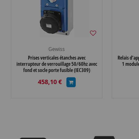
Gewiss
Prises verticales étanches avec
Relais d'ap
interrupteur de verrouillage 50/60hz avec
1 module
fond et socle porte fusible (IEC309)
(IP67)3p+n+t 63a
458,10 €