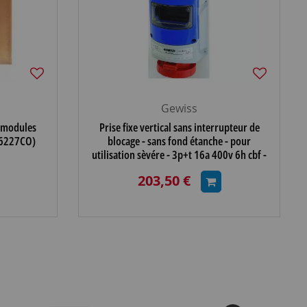
Gewiss
2 modules
Prise fixe vertical sans interrupteur de
W16227CO)
blocage - sans fond étanche - pour
utilisation sèvére - 3p+t 16a 400v 6h cbf -
ip66 (GW
203,50 €