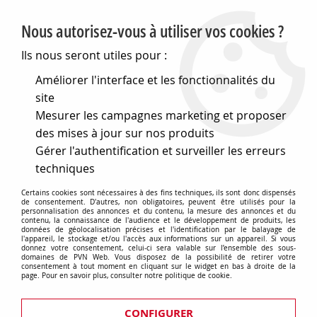
PVN, Vente et conseil en matériel électrique
Nous autorisez-vous à utiliser vos cookies ?
0
Ils nous seront utiles pour :
Améliorer l'interface et les fonctionnalités du
site
Accueil
>
Matériel électrique
>
Prises et interrupteurs
>
Mesurer les campagnes marketing et proposer
Gewiss Chorus
>
Plaques Lux
>
Plaque lux - en
technopolymère façon cuir - 2+2+2 modules horizontal - noir -
des mises à jour sur nos produits
chorus (GW16226PN)
Gérer l'authentification et surveiller les erreurs
techniques
Certains cookies sont nécessaires à des fins techniques, ils sont donc dispensés
de consentement. D'autres, non obligatoires, peuvent être utilisés pour la
personnalisation des annonces et du contenu, la mesure des annonces et du
contenu, la connaissance de l'audience et le développement de produits, les
données de géolocalisation précises et l'identification par le balayage de
l'appareil, le stockage et/ou l'accès aux informations sur un appareil. Si vous
donnez votre consentement, celui-ci sera valable sur l’ensemble des sous-
domaines de PVN Web. Vous disposez de la possibilité de retirer votre
consentement à tout moment en cliquant sur le widget en bas à droite de la
page. Pour en savoir plus, consulter notre politique de cookie.
CONFIGURER