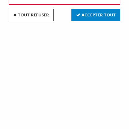
TOUT REFUSER
ACCEPTER TOUT
Plaque lux - en technopolymère façon cuir -