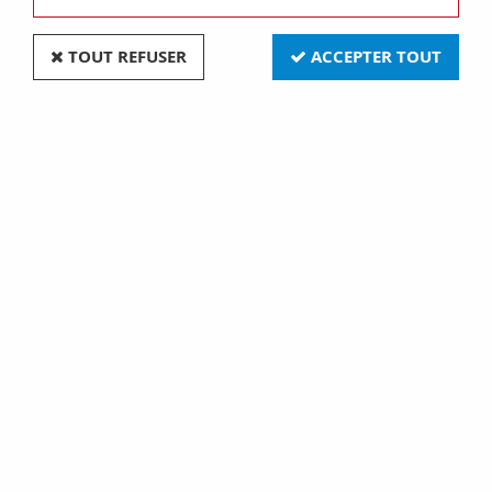
TOUT REFUSER
ACCEPTER TOUT
Plaque lux - en technopolymère métallisé - 2+2+2