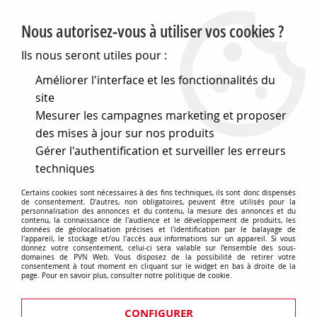
PVN, Vente et conseil en matériel électrique
Nous autorisez-vous à utiliser vos cookies ?
0
Ils nous seront utiles pour :
Améliorer l'interface et les fonctionnalités du
site
Accueil
>
Matériel électrique
>
Prises et interrupteurs
>
Mesurer les campagnes marketing et proposer
Gewiss Chorus
>
Plaques Lux
>
Plaque lux - en
technopolymère métallisé - 2+2+2 modules horizontal - or -
des mises à jour sur nos produits
chorus (GW16226MO)
Gérer l'authentification et surveiller les erreurs
techniques
Certains cookies sont nécessaires à des fins techniques, ils sont donc dispensés
de consentement. D'autres, non obligatoires, peuvent être utilisés pour la
personnalisation des annonces et du contenu, la mesure des annonces et du
contenu, la connaissance de l'audience et le développement de produits, les
données de géolocalisation précises et l'identification par le balayage de
l'appareil, le stockage et/ou l'accès aux informations sur un appareil. Si vous
donnez votre consentement, celui-ci sera valable sur l’ensemble des sous-
domaines de PVN Web. Vous disposez de la possibilité de retirer votre
consentement à tout moment en cliquant sur le widget en bas à droite de la
page. Pour en savoir plus, consulter notre politique de cookie.
CONFIGURER