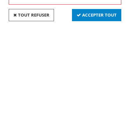
TOUT REFUSER
ACCEPTER TOUT
Plaque lux - en verre - 2+2+2 modules horizontal -
ocre - chorus (GW16226CO)