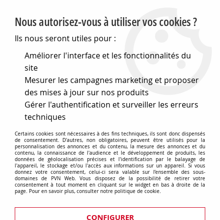
PVN, Vente et conseil en matériel électrique
Nous autorisez-vous à utiliser vos cookies ?
0
Ils nous seront utiles pour :
Améliorer l'interface et les fonctionnalités du
site
Accueil
>
Matériel électrique
>
Prises et interrupteurs
>
Mesurer les campagnes marketing et proposer
Gewiss Chorus
>
Plaques Lux
>
Plaque lux - en verre - 2+2+2
modules horizontal - ocre - chorus (GW16226CO)
des mises à jour sur nos produits
Gérer l'authentification et surveiller les erreurs
techniques
Certains cookies sont nécessaires à des fins techniques, ils sont donc dispensés
de consentement. D'autres, non obligatoires, peuvent être utilisés pour la
personnalisation des annonces et du contenu, la mesure des annonces et du
contenu, la connaissance de l'audience et le développement de produits, les
données de géolocalisation précises et l'identification par le balayage de
l'appareil, le stockage et/ou l'accès aux informations sur un appareil. Si vous
donnez votre consentement, celui-ci sera valable sur l’ensemble des sous-
domaines de PVN Web. Vous disposez de la possibilité de retirer votre
consentement à tout moment en cliquant sur le widget en bas à droite de la
page. Pour en savoir plus, consulter notre politique de cookie.
CONFIGURER