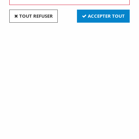
TOUT REFUSER
ACCEPTER TOUT
Plaque lux - en verre - 2+2+2+2 modules
horizontal - glace - chorus (GW16228CG)