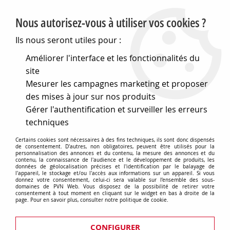
PVN, Vente et conseil en matériel électrique
Nous autorisez-vous à utiliser vos cookies ?
0
Ils nous seront utiles pour :
Améliorer l'interface et les fonctionnalités du
site
Accueil
>
Matériel électrique
>
Prises et interrupteurs
>
Mesurer les campagnes marketing et proposer
Gewiss Chorus
>
Plaques Lux
>
Plaque lux - en verre -
2+2+2+2 modules horizontal - glace - chorus (GW16228CG)
des mises à jour sur nos produits
Gérer l'authentification et surveiller les erreurs
techniques
Certains cookies sont nécessaires à des fins techniques, ils sont donc dispensés
de consentement. D'autres, non obligatoires, peuvent être utilisés pour la
personnalisation des annonces et du contenu, la mesure des annonces et du
contenu, la connaissance de l'audience et le développement de produits, les
données de géolocalisation précises et l'identification par le balayage de
l'appareil, le stockage et/ou l'accès aux informations sur un appareil. Si vous
donnez votre consentement, celui-ci sera valable sur l’ensemble des sous-
domaines de PVN Web. Vous disposez de la possibilité de retirer votre
consentement à tout moment en cliquant sur le widget en bas à droite de la
page. Pour en savoir plus, consulter notre politique de cookie.
CONFIGURER