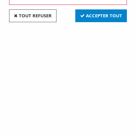
TOUT REFUSER
ACCEPTER TOUT
Plaque lux rectangulaire - bois - 4 modules -