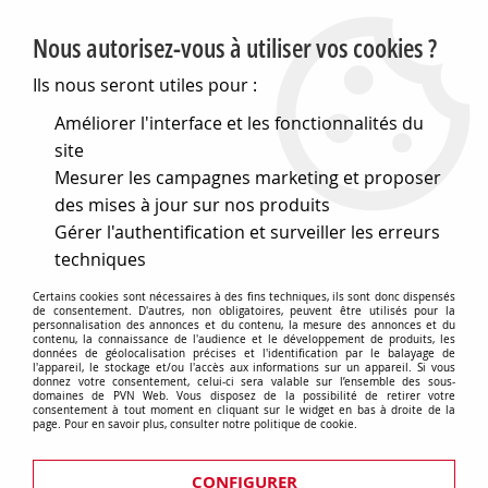
PVN, Vente et conseil en matériel électrique
Nous autorisez-vous à utiliser vos cookies ?
0
Ils nous seront utiles pour :
Améliorer l'interface et les fonctionnalités du
site
Accueil
>
Matériel électrique
>
Prises et interrupteurs
>
Mesurer les campagnes marketing et proposer
Gewiss Chorus
>
Plaques Lux rectangulaires
>
Plaque lux
rectangulaire - bois - 4 modules - érable - chorus
des mises à jour sur nos produits
(GW16204LA)
Gérer l'authentification et surveiller les erreurs
techniques
Certains cookies sont nécessaires à des fins techniques, ils sont donc dispensés
de consentement. D'autres, non obligatoires, peuvent être utilisés pour la
personnalisation des annonces et du contenu, la mesure des annonces et du
contenu, la connaissance de l'audience et le développement de produits, les
données de géolocalisation précises et l'identification par le balayage de
l'appareil, le stockage et/ou l'accès aux informations sur un appareil. Si vous
donnez votre consentement, celui-ci sera valable sur l’ensemble des sous-
domaines de PVN Web. Vous disposez de la possibilité de retirer votre
consentement à tout moment en cliquant sur le widget en bas à droite de la
page. Pour en savoir plus, consulter notre politique de cookie.
CONFIGURER