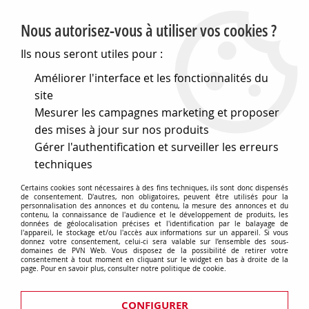
PVN, Vente et conseil en matériel électrique
Nous autorisez-vous à utiliser vos cookies ?
0
Ils nous seront utiles pour :
Améliorer l'interface et les fonctionnalités du
site
Accueil
>
Matériel électrique
>
Prises et interrupteurs
>
Mesurer les campagnes marketing et proposer
Gewiss Chorus
>
Plaques Lux rectangulaires
>
Plaque lux
rectangulaire - en métal - 2 modules - rouge glamour - chorus
des mises à jour sur nos produits
(GW16202MR)
Gérer l'authentification et surveiller les erreurs
techniques
Certains cookies sont nécessaires à des fins techniques, ils sont donc dispensés
de consentement. D'autres, non obligatoires, peuvent être utilisés pour la
personnalisation des annonces et du contenu, la mesure des annonces et du
contenu, la connaissance de l'audience et le développement de produits, les
données de géolocalisation précises et l'identification par le balayage de
l'appareil, le stockage et/ou l'accès aux informations sur un appareil. Si vous
donnez votre consentement, celui-ci sera valable sur l’ensemble des sous-
domaines de PVN Web. Vous disposez de la possibilité de retirer votre
consentement à tout moment en cliquant sur le widget en bas à droite de la
page. Pour en savoir plus, consulter notre politique de cookie.
CONFIGURER