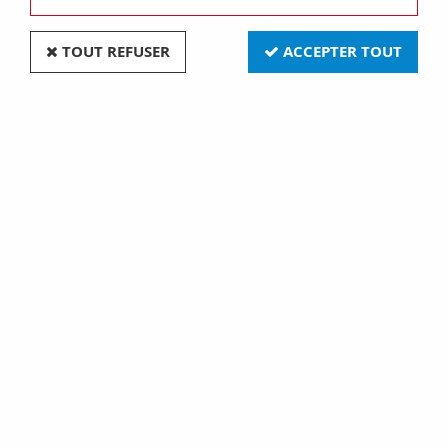
TOUT REFUSER
ACCEPTER TOUT
Plaque lux rectangulaire - en métal - 2 modules -