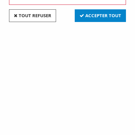
TOUT REFUSER
ACCEPTER TOUT
Plaque lux rectangulaire - en métal - 4 modules -