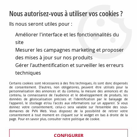
PVN, Vente et conseil en matériel électrique
Nous autorisez-vous à utiliser vos cookies ?
0
Ils nous seront utiles pour :
Améliorer l'interface et les fonctionnalités du
site
Accueil
>
Matériel électrique
>
Prises et interrupteurs
>
Mesurer les campagnes marketing et proposer
Gewiss Chorus
>
Plaques Lux rectangulaires
>
Plaque lux
rectangulaire - en métal - 4 modules - titane monochrome -
des mises à jour sur nos produits
chorus (GW16204XT)
Gérer l'authentification et surveiller les erreurs
techniques
Certains cookies sont nécessaires à des fins techniques, ils sont donc dispensés
de consentement. D'autres, non obligatoires, peuvent être utilisés pour la
personnalisation des annonces et du contenu, la mesure des annonces et du
contenu, la connaissance de l'audience et le développement de produits, les
données de géolocalisation précises et l'identification par le balayage de
l'appareil, le stockage et/ou l'accès aux informations sur un appareil. Si vous
donnez votre consentement, celui-ci sera valable sur l’ensemble des sous-
domaines de PVN Web. Vous disposez de la possibilité de retirer votre
consentement à tout moment en cliquant sur le widget en bas à droite de la
page. Pour en savoir plus, consulter notre politique de cookie.
CONFIGURER