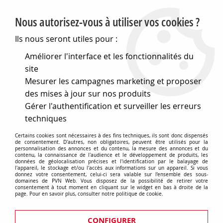
PVN, Vente et conseil en matériel électrique
Nous autorisez-vous à utiliser vos cookies ?
0
Ils nous seront utiles pour :
Améliorer l'interface et les fonctionnalités du
site
Accueil
>
Matériel électrique
>
Prises et interrupteurs
>
Mesurer les campagnes marketing et proposer
Gewiss Chorus
>
Plaques Lux rectangulaires
>
Plaque lux
rectangulaire - en technopolymère - 2 modules - noir toner -
des mises à jour sur nos produits
chorus (GW16202TN)
Gérer l'authentification et surveiller les erreurs
techniques
Certains cookies sont nécessaires à des fins techniques, ils sont donc dispensés
de consentement. D'autres, non obligatoires, peuvent être utilisés pour la
personnalisation des annonces et du contenu, la mesure des annonces et du
contenu, la connaissance de l'audience et le développement de produits, les
données de géolocalisation précises et l'identification par le balayage de
l'appareil, le stockage et/ou l'accès aux informations sur un appareil. Si vous
donnez votre consentement, celui-ci sera valable sur l’ensemble des sous-
domaines de PVN Web. Vous disposez de la possibilité de retirer votre
consentement à tout moment en cliquant sur le widget en bas à droite de la
page. Pour en savoir plus, consulter notre politique de cookie.
CONFIGURER