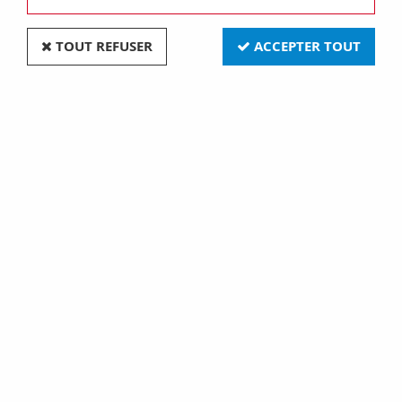
TOUT REFUSER
ACCEPTER TOUT
Plaque lux rectangulaire - en technopolymère - 2