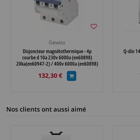
Gewiss
Disjoncteur magnétothermique - 4p
Q-din 14
courbe d 10a 230v 6000a (en60898)
20ka(en60947-2) / 400v 6000a (en60898)
10ka(en60947-2) - 4 m
132,30 €
Nos clients ont aussi aimé