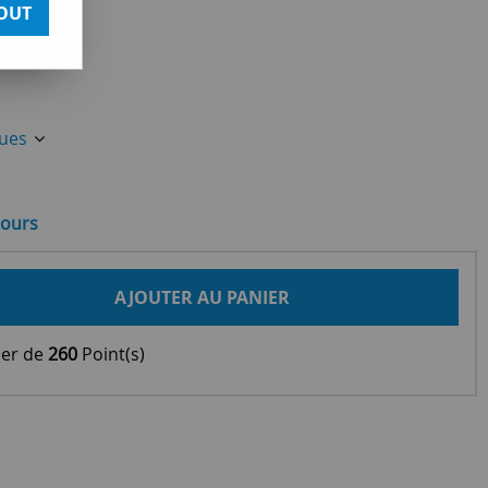
OUT
ques
jours
AJOUTER AU PANIER
ier de
260
Point(s)