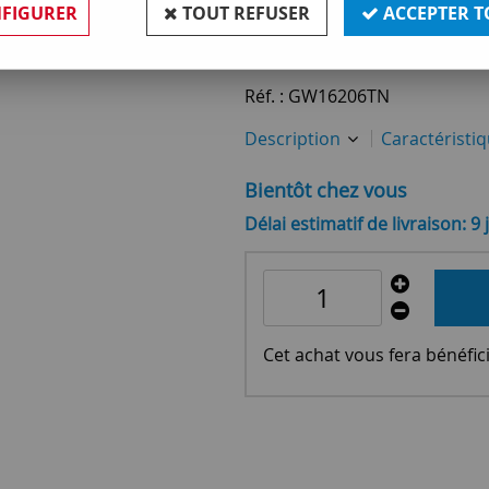
FIGURER
TOUT REFUSER
ACCEPTER T
26
,
30
€
TTC
Réf. :
GW16206TN
Description
Caractéristi
Bientôt chez vous
Délai estimatif de livraison: 9 
Cet achat vous fera bénéfic