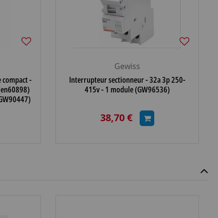
Gewiss
 compact -
Interrupteur sectionneur - 32a 3p 250-
 (en60898)
415v - 1 module (GW96536)
(GW90447)
38,70 €