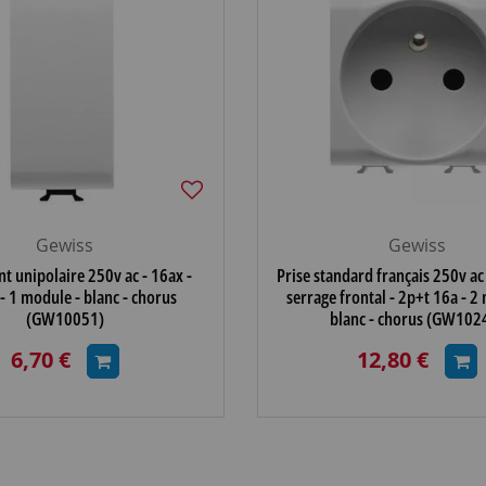
Gewiss
Gewiss
nt unipolaire 250v ac - 16ax -
Prise standard français 250v ac 
- 1 module - blanc - chorus
serrage frontal - 2p+t 16a - 2
(GW10051)
blanc - chorus (GW102
6,70 €
12,80 €