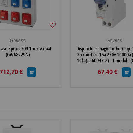
Gewiss
Gewiss
 asd 5pr.iec309 1pr.civ.ip44
Disjoncteur magnétothermique
(GW68229N)
2p courbe c 16a 230v 10000a
10ka(en60947-2) - 1 module 
712,70 €
67,40 €