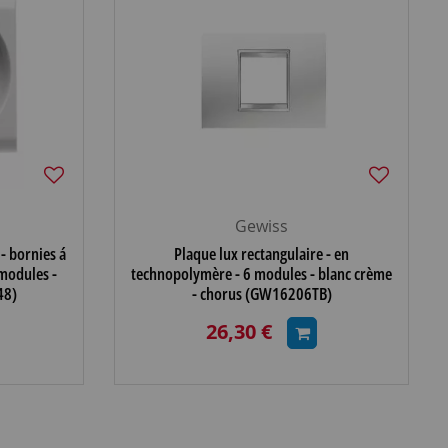
Gewiss
- bornies á
Plaque lux rectangulaire - en
 modules -
technopolymère - 6 modules - blanc crème
48)
- chorus (GW16206TB)
26,30 €