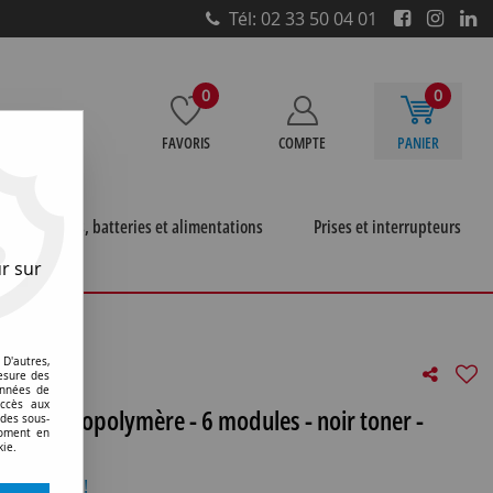
Tél: 02 33 50 04 01
0
0
FAVORIS
COMPTE
PANIER
e
Piles, batteries et alimentations
Prises et interrupteurs
r sur
angulaire - en technopolymère - 6 modules - noir toner -
D'autres,
esure des
onnées de
accès aux
 en technopolymère - 6 modules - noir toner -
 des sous-
moment en
kie.
otre avis !