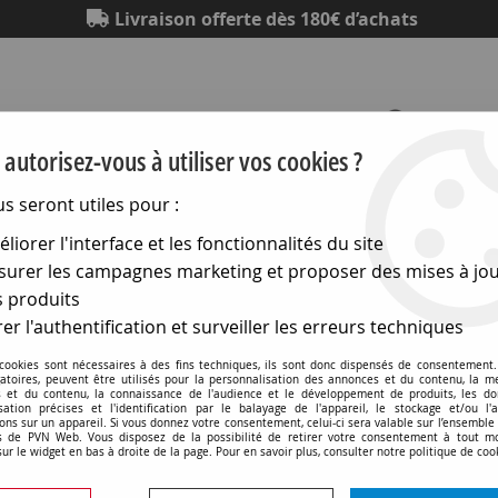
Livraison offerte dès 180€ d’achats
autorisez-vous à utiliser vos cookies ?
us seront utiles pour :
Eclairage
Electronique
Matériel électrique
Outillag
liorer l'interface et les fonctionnalités du site
urer les campagnes marketing et proposer des mises à jou
ewiss Chorus
>
Plaques Lux rectangulaires
>
Plaque lux rect
 produits
er l'authentification et surveiller les erreurs techniques
 cookies sont nécessaires à des fins techniques, ils sont donc dispensés de consentement. 
gatoires, peuvent être utilisés pour la personnalisation des annonces et du contenu, la m
 et du contenu, la connaissance de l'audience et le développement de produits, les d
isation précises et l'identification par le balayage de l'appareil, le stockage et/ou l'
Plaque lux rectangulaire -
ons sur un appareil. Si vous donnez votre consentement, celui-ci sera valable sur l’ensemble
 de PVN Web. Vous disposez de la possibilité de retirer votre consentement à tout 
chorus (GW16206TN)
sur le widget en bas à droite de la page. Pour en savoir plus, consulter notre politique de coo
Soyez le premier à donner v