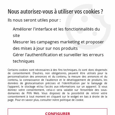
PVN, Vente et conseil en matériel électrique
Nous autorisez-vous à utiliser vos cookies ?
0
Ils nous seront utiles pour :
Améliorer l'interface et les fonctionnalités du
site
Accueil
>
Matériel électrique
>
Prises et interrupteurs
>
Mesurer les campagnes marketing et proposer
Gewiss Chorus
>
Plaques Lux rectangulaires
>
Plaque lux
rectangulaire - en technopolymère verni - 6 modules - ardoise
des mises à jour sur nos produits
- chorus (GW16206VA)
Gérer l'authentification et surveiller les erreurs
techniques
Certains cookies sont nécessaires à des fins techniques, ils sont donc dispensés
de consentement. D'autres, non obligatoires, peuvent être utilisés pour la
personnalisation des annonces et du contenu, la mesure des annonces et du
contenu, la connaissance de l'audience et le développement de produits, les
données de géolocalisation précises et l'identification par le balayage de
l'appareil, le stockage et/ou l'accès aux informations sur un appareil. Si vous
donnez votre consentement, celui-ci sera valable sur l’ensemble des sous-
domaines de PVN Web. Vous disposez de la possibilité de retirer votre
consentement à tout moment en cliquant sur le widget en bas à droite de la
page. Pour en savoir plus, consulter notre politique de cookie.
CONFIGURER