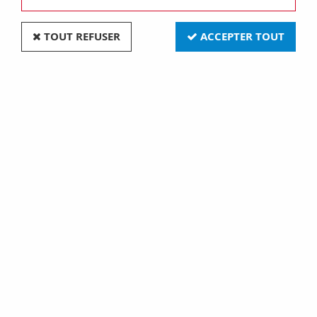
TOUT REFUSER
ACCEPTER TOUT
Plaque lux rectangulaire - en technopolymère