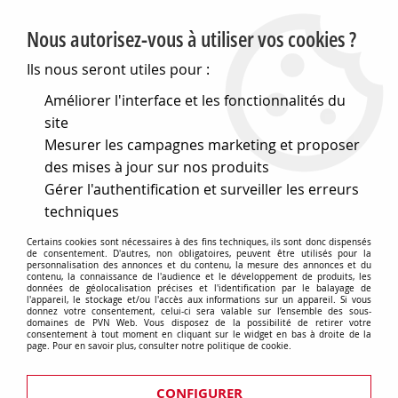
PVN, Vente et conseil en matériel électrique
Nous autorisez-vous à utiliser vos cookies ?
0
Ils nous seront utiles pour :
Améliorer l'interface et les fonctionnalités du
site
Accueil
>
Matériel électrique
>
Prises et interrupteurs
>
Mesurer les campagnes marketing et proposer
Gewiss Chorus
>
Plaques One
>
Plaque one - en
technopolymère - 2+2 module vertical entraxe 71mm -
des mises à jour sur nos produits
chanvre - chorus (GW16124TC)
Gérer l'authentification et surveiller les erreurs
techniques
Certains cookies sont nécessaires à des fins techniques, ils sont donc dispensés
de consentement. D'autres, non obligatoires, peuvent être utilisés pour la
personnalisation des annonces et du contenu, la mesure des annonces et du
contenu, la connaissance de l'audience et le développement de produits, les
données de géolocalisation précises et l'identification par le balayage de
l'appareil, le stockage et/ou l'accès aux informations sur un appareil. Si vous
donnez votre consentement, celui-ci sera valable sur l’ensemble des sous-
domaines de PVN Web. Vous disposez de la possibilité de retirer votre
consentement à tout moment en cliquant sur le widget en bas à droite de la
page. Pour en savoir plus, consulter notre politique de cookie.
CONFIGURER