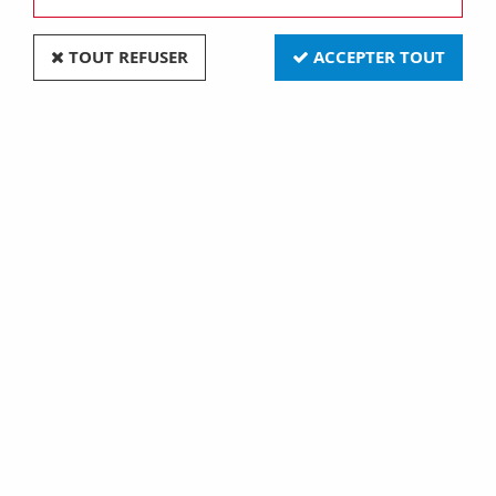
TOUT REFUSER
ACCEPTER TOUT
Plaque one - en technopolymère - 2+2 module